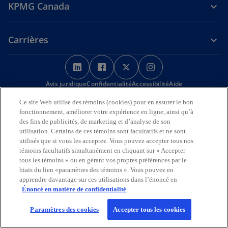
KPMG Canada
Carrières
s
s
s
s
’
’
’
’
Avis juridique
Confidentialité
o
o
Accessibilité
o
o
Aide
u
u
u
u
Ce site Web utilise des témoins (cookies) pour en assurer le bon
Nous reconnaissons en toute déférence que les bureaux de KPMG
v
v
v
v
fonctionnement, améliorer votre expérience en ligne, ainsi qu’à
sur l’Île de la Tortue (Amérique du Nord) sont situés sur les
r
r
r
r
des fins de publicités, de marketing et d’analyse de son
territoires traditionnels, visés par traité et non cédés des Premières
utilisation. Certains de ces témoins sont facultatifs et ne sont
Nations, des Inuits et des Métis.
e
e
e
e
utilisés que si vous les acceptez. Vous pouvez accepter tous nos
d
d
d
d
© 2026 KPMG s.r.l./S.E.N.C.R.L., société à responsabilité limitée de
témoins facultatifs simultanément en cliquant sur « Accepter
a
a
a
a
l’Ontario et cabinet membre de l’organisation mondiale KPMG de
tous les témoins » ou en gérant vos propres préférences par le
cabinets indépendants affiliés à KPMG International Limited, société
n
n
n
n
biais du lien «paramètres des témoins ». Vous pouvez en
de droit anglais à responsabilité limitée par garantie. Tous droits
apprendre davantage sur ces utilisations dans l’énoncé en
s
s
s
s
réservés.
Énoncé en matière de confidentialité
u
u
u
u
Pour en savoir plus sur la structure de l’organisation mondiale KPMG,
n
n
n
n
Paramètres des cookies
Accepter tous les cookies
s
visitez
https://kpmg.com/governance
(en anglais).
n
n
n
n
’