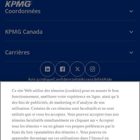
Coordonnées
KPMG Canada
Carrières
s
s
s
s
’
’
’
’
Avis juridique
Confidentialité
o
o
Accessibilité
o
o
Aide
u
u
u
u
Ce site Web utilise des témoins (cookies) pour en assurer le bon
Nous reconnaissons en toute déférence que les bureaux de KPMG
v
v
v
v
fonctionnement, améliorer votre expérience en ligne, ainsi qu’à
sur l’Île de la Tortue (Amérique du Nord) sont situés sur les
r
r
r
r
des fins de publicités, de marketing et d’analyse de son
territoires traditionnels, visés par traité et non cédés des Premières
utilisation. Certains de ces témoins sont facultatifs et ne sont
Nations, des Inuits et des Métis.
e
e
e
e
utilisés que si vous les acceptez. Vous pouvez accepter tous nos
d
d
d
d
© 2026 KPMG s.r.l./S.E.N.C.R.L., société à responsabilité limitée de
témoins facultatifs simultanément en cliquant sur « Accepter
a
a
a
a
l’Ontario et cabinet membre de l’organisation mondiale KPMG de
tous les témoins » ou en gérant vos propres préférences par le
cabinets indépendants affiliés à KPMG International Limited, société
n
n
n
n
biais du lien «paramètres des témoins ». Vous pouvez en
de droit anglais à responsabilité limitée par garantie. Tous droits
apprendre davantage sur ces utilisations dans l’énoncé en