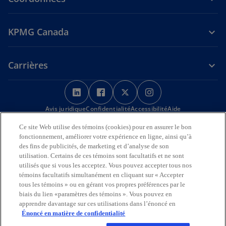
KPMG Canada
Carrières
s
s
s
s
’
’
’
’
Avis juridique
Confidentialité
o
o
Accessibilité
o
o
Aide
u
u
u
u
Ce site Web utilise des témoins (cookies) pour en assurer le bon
Nous reconnaissons en toute déférence que les bureaux de KPMG
v
v
v
v
fonctionnement, améliorer votre expérience en ligne, ainsi qu’à
sur l’Île de la Tortue (Amérique du Nord) sont situés sur les
r
r
r
r
des fins de publicités, de marketing et d’analyse de son
territoires traditionnels, visés par traité et non cédés des Premières
utilisation. Certains de ces témoins sont facultatifs et ne sont
Nations, des Inuits et des Métis.
e
e
e
e
utilisés que si vous les acceptez. Vous pouvez accepter tous nos
d
d
d
d
© 2026 KPMG s.r.l./S.E.N.C.R.L., société à responsabilité limitée de
témoins facultatifs simultanément en cliquant sur « Accepter
a
a
a
a
l’Ontario et cabinet membre de l’organisation mondiale KPMG de
tous les témoins » ou en gérant vos propres préférences par le
cabinets indépendants affiliés à KPMG International Limited, société
n
n
n
n
biais du lien «paramètres des témoins ». Vous pouvez en
de droit anglais à responsabilité limitée par garantie. Tous droits
apprendre davantage sur ces utilisations dans l’énoncé en
s
s
s
s
réservés.
Énoncé en matière de confidentialité
u
u
u
u