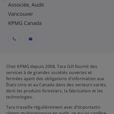
Associée, Audit
Vancouver
KPMG Canada
call
mail
Chez KPMG depuis 2008, Tara Gill fournit des
services à de grandes sociétés ouvertes et
fermées ayant des obligations d’information aux
États-Unis et au Canada dans des secteurs variés,
dont les produits forestiers, la fabrication et les
technologies.
Tara travaille régulièrement avec d’importants
clients multinationaux en audit, ce qui lui confère