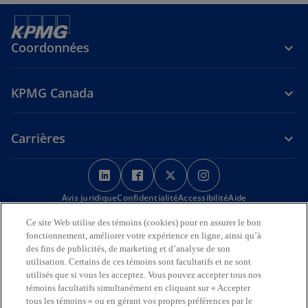
Coordonnées
KPMG Canada
Carrières
s
s
s
s
’
’
’
’
Avis juridique
Confidentialité
o
o
Accessibilité
o
o
Aide
u
u
u
u
Ce site Web utilise des témoins (cookies) pour en assurer le bon
Nous reconnaissons en toute déférence que les bureaux de KPMG
v
v
v
v
fonctionnement, améliorer votre expérience en ligne, ainsi qu’à
sur l’Île de la Tortue (Amérique du Nord) sont situés sur les
r
r
r
r
des fins de publicités, de marketing et d’analyse de son
territoires traditionnels, visés par traité et non cédés des Premières
utilisation. Certains de ces témoins sont facultatifs et ne sont
Nations, des Inuits et des Métis.
e
e
e
e
utilisés que si vous les acceptez. Vous pouvez accepter tous nos
d
d
d
d
© 2026 KPMG s.r.l./S.E.N.C.R.L., société à responsabilité limitée de
témoins facultatifs simultanément en cliquant sur « Accepter
a
a
a
a
l’Ontario et cabinet membre de l’organisation mondiale KPMG de
tous les témoins » ou en gérant vos propres préférences par le