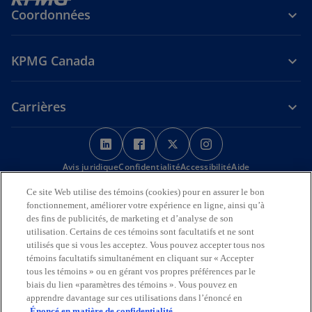
Coordonnées
KPMG Canada
Carrières
s
s
s
s
’
’
’
’
Avis juridique
Confidentialité
o
o
Accessibilité
o
o
Aide
u
u
u
u
Ce site Web utilise des témoins (cookies) pour en assurer le bon
Nous reconnaissons en toute déférence que les bureaux de KPMG
v
v
v
v
fonctionnement, améliorer votre expérience en ligne, ainsi qu’à
sur l’Île de la Tortue (Amérique du Nord) sont situés sur les
r
r
r
r
des fins de publicités, de marketing et d’analyse de son
territoires traditionnels, visés par traité et non cédés des Premières
utilisation. Certains de ces témoins sont facultatifs et ne sont
Nations, des Inuits et des Métis.
e
e
e
e
utilisés que si vous les acceptez. Vous pouvez accepter tous nos
d
d
d
d
© 2026 KPMG s.r.l./S.E.N.C.R.L., société à responsabilité limitée de
témoins facultatifs simultanément en cliquant sur « Accepter
a
a
a
a
l’Ontario et cabinet membre de l’organisation mondiale KPMG de
tous les témoins » ou en gérant vos propres préférences par le
cabinets indépendants affiliés à KPMG International Limited, société
n
n
n
n
biais du lien «paramètres des témoins ». Vous pouvez en
de droit anglais à responsabilité limitée par garantie. Tous droits
apprendre davantage sur ces utilisations dans l’énoncé en
s
s
s
s
réservés.
Énoncé en matière de confidentialité