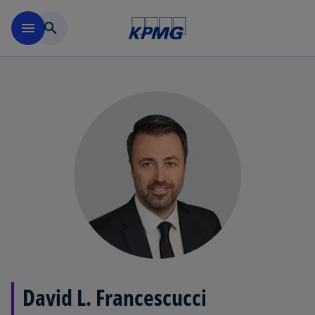
Skip to main content
menu
search
David L. Francescucci