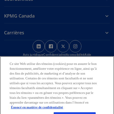
KPMG Canada
Carrières
s
s
s
s
’
’
’
’
Avis juridique
Confidentialité
o
o
Accessibilité
o
o
Aide
u
u
u
u
Ce site Web utilise des témoins (cookies) pour en assurer le bon
Nous reconnaissons en toute déférence que les bureaux de KPMG
v
v
v
v
fonctionnement, améliorer votre expérience en ligne, ainsi qu’à
sur l’Île de la Tortue (Amérique du Nord) sont situés sur les
r
r
r
r
des fins de publicités, de marketing et d’analyse de son
territoires traditionnels, visés par traité et non cédés des Premières
utilisation. Certains de ces témoins sont facultatifs et ne sont
Nations, des Inuits et des Métis.
e
e
e
e
utilisés que si vous les acceptez. Vous pouvez accepter tous nos
d
d
d
d
© 2026 KPMG s.r.l./S.E.N.C.R.L., société à responsabilité limitée de
témoins facultatifs simultanément en cliquant sur « Accepter
a
a
a
a
l’Ontario et cabinet membre de l’organisation mondiale KPMG de
tous les témoins » ou en gérant vos propres préférences par le
cabinets indépendants affiliés à KPMG International Limited, société
n
n
n
n
biais du lien «paramètres des témoins ». Vous pouvez en
de droit anglais à responsabilité limitée par garantie. Tous droits
apprendre davantage sur ces utilisations dans l’énoncé en
s
s
s
s
réservés.
Énoncé en matière de confidentialité
u
u
u
u