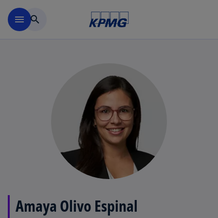
Skip to main content
menu
search
Amaya Olivo Espinal