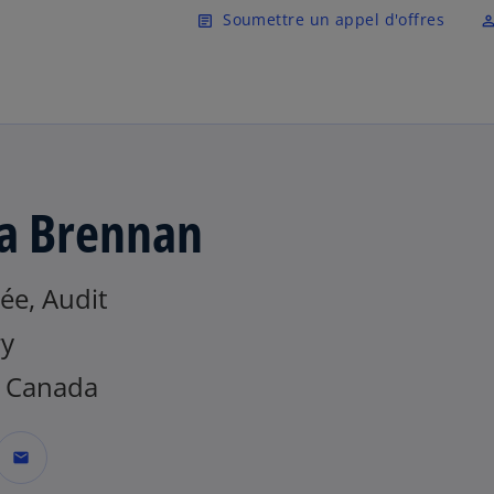
Skip to main content
Soumettre un appel d'offres
article
perm_ident
a Brennan
ée, Audit
ry
 Canada
mail