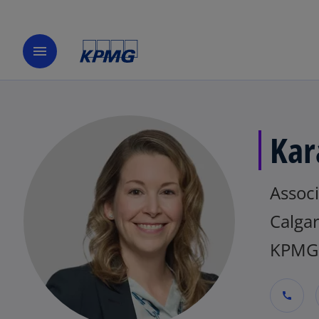
menu
Kar
Associ
Calga
KPMG
call