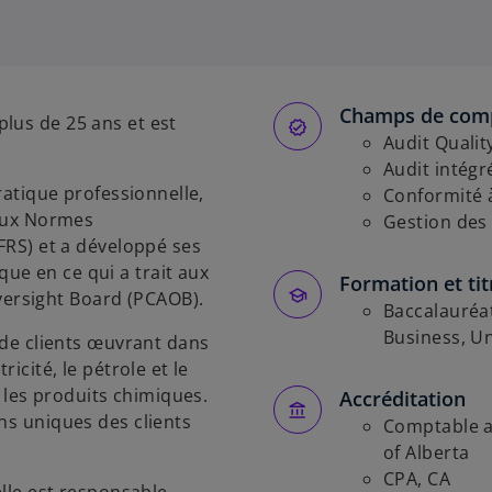
Champs de com
lus de 25 ans et est
Audit Qualit
Audit intégr
pratique professionnelle,
Conformité 
 aux Normes
Gestion des
IFRS) et a développé ses
ue en ce qui a trait aux
Formation et tit
ersight Board (PCAOB).
Baccalauréa
Business, Un
l de clients œuvrant dans
ricité, le pétrole et le
t les produits chimiques.
Accréditation
ns uniques des clients
Comptable a
of Alberta
CPA, CA