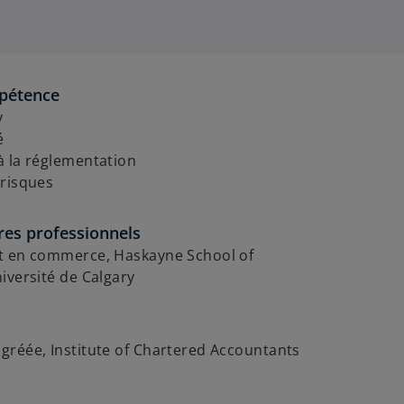
pétence
y
é
à la réglementation
 risques
res professionnels
t en commerce, Haskayne School of
iversité de Calgary
gréée, Institute of Chartered Accountants