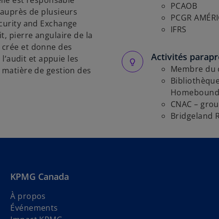
elle est responsable
PCAOB
 auprès de plusieurs
PCGR AMÉRI
ecurity and Exchange
IFRS
t, pierre angulaire de la
 crée et donne des
Activités parap
 l’audit et appuie les
Membre du c
n matière de gestion des
Bibliothèqu
Homebound R
CNAC – group
Bridgeland 
KPMG Canada
À propos
Événements