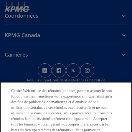
Coordonnées
KPMG Canada
Carrières
s
s
s
s
’
’
’
’
Avis juridique
Confidentialité
o
o
Accessibilité
o
o
Aide
u
u
u
u
Ce site Web utilise des témoins (cookies) pour en assurer le bon
Nous reconnaissons en toute déférence que les bureaux de KPMG
v
v
v
v
fonctionnement, améliorer votre expérience en ligne, ainsi qu’à
sur l’Île de la Tortue (Amérique du Nord) sont situés sur les
r
r
r
r
des fins de publicités, de marketing et d’analyse de son
territoires traditionnels, visés par traité et non cédés des Premières
utilisation. Certains de ces témoins sont facultatifs et ne sont
Nations, des Inuits et des Métis.
e
e
e
e
utilisés que si vous les acceptez. Vous pouvez accepter tous nos
d
d
d
d
© 2026 KPMG s.r.l./S.E.N.C.R.L., société à responsabilité limitée de
témoins facultatifs simultanément en cliquant sur « Accepter
a
a
a
a
l’Ontario et cabinet membre de l’organisation mondiale KPMG de
tous les témoins » ou en gérant vos propres préférences par le
cabinets indépendants affiliés à KPMG International Limited, société
n
n
n
n
biais du lien «paramètres des témoins ». Vous pouvez en