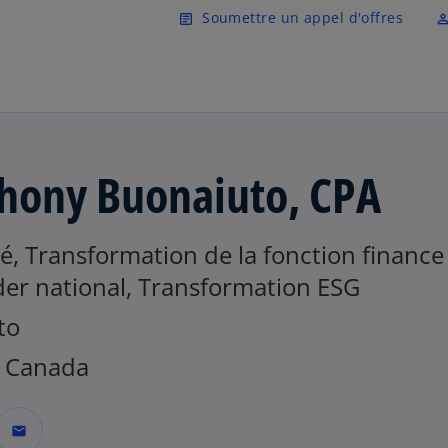
Skip to main content
Soumettre un appel d'offres
article
perm_ident
hony Buonaiuto, CPA
é, Transformation de la fonction finance
der national, Transformation ESG
to
 Canada
mail