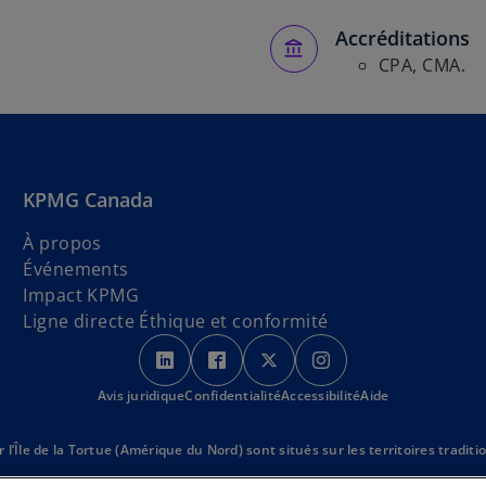
Accréditations
CPA, CMA.
KPMG Canada
À propos
Événements
Impact KPMG
Ligne directe Éthique et conformité
s
s
s
s
’
’
’
’
Avis juridique
Confidentialité
o
o
Accessibilité
o
o
Aide
u
u
u
u
v
v
v
v
le de la Tortue (Amérique du Nord) sont situés sur les territoires traditio
r
r
r
r