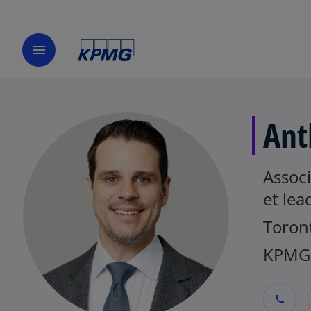
menu
Ant
Associ
et lea
Toron
KPMG
call