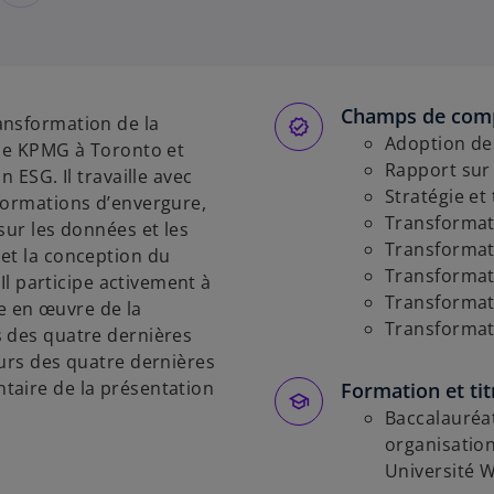
Champs de com
ansformation de la
Adoption de
 de KPMG à Toronto et
Rapport sur 
 ESG. Il travaille avec
Stratégie et
formations d’envergure,
Transformati
sur les données et les
Transformat
et la conception du
Transformat
 Il participe activement à
Transformati
se en œuvre de la
Transformati
s des quatre dernières
ours des quatre dernières
taire de la présentation
Formation et tit
Baccalauréat
organisation
Université 