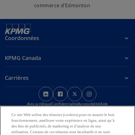
commerce d’Edmonton
Coordonnées
KPMG Canada
Carrières
s
s
s
s
’
’
’
’
Avis juridique
Confidentialité
o
o
Accessibilité
o
o
Aide
u
u
u
u
Ce site Web utilise des témoins (cookies) pour en assurer le bon
Nous reconnaissons en toute déférence que les bureaux de KPMG
v
v
v
v
fonctionnement, améliorer votre expérience en ligne, ainsi qu’à
sur l’Île de la Tortue (Amérique du Nord) sont situés sur les
r
r
r
r
des fins de publicités, de marketing et d’analyse de son
territoires traditionnels, visés par traité et non cédés des Premières
utilisation. Certains de ces témoins sont facultatifs et ne sont
Nations, des Inuits et des Métis.
e
e
e
e