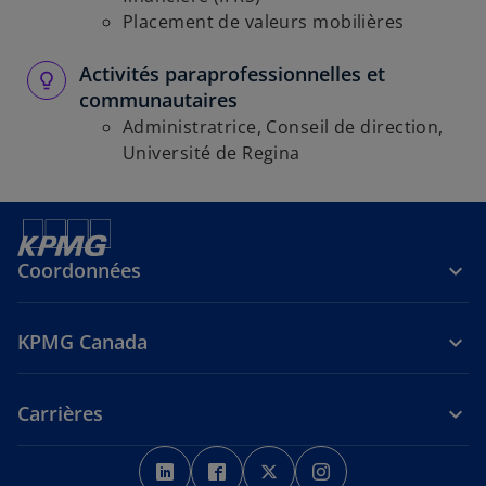
Placement de valeurs mobilières
Activités paraprofessionnelles et
communautaires
Administratrice, Conseil de direction,
Université de Regina
Coordonnées
KPMG Canada
Carrières
s
s
s
s
’
’
’
’