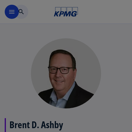
Skip to main content
menu
search
Brent D. Ashby