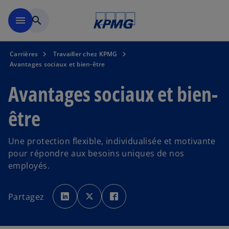
Skip to main content
menu
search
Carrières
Travailler chez KPMG
Avantages sociaux et bien-être
Avantages sociaux et bien-
être
Une protection flexible, individualisée et motivante
pour répondre aux besoins uniques de nos
employés.
s
s
s
’
’
’
Partagez
o
o
o
u
u
u
v
v
v
r
r
r
e
e
e