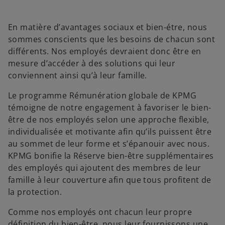
d
d
d
a
a
a
n
n
n
s
s
s
u
u
u
En matière d’avantages sociaux et bien-étre, nous
n
n
n
n
n
n
sommes conscients que les besoins de chacun sont
o
o
o
u
u
u
différents. Nos employés devraient donc être en
v
v
v
e
e
e
mesure d’accéder à des solutions qui leur
l
l
l
o
o
o
conviennent ainsi qu’à leur famille.
n
n
n
g
g
g
l
l
l
Le programme Rémunération globale de KPMG
e
e
e
t
t
t
témoigne de notre engagement à favoriser le bien-
être de nos employés selon une approche flexible,
individualisée et motivante afin qu’ils puissent être
au sommet de leur forme et s’épanouir avec nous.
KPMG bonifie la Réserve bien-être supplémentaires
des employés qui ajoutent des membres de leur
famille à leur couverture afin que tous profitent de
la protection.
Comme nos employés ont chacun leur propre
définition du bien-être, nous leur fournissons une