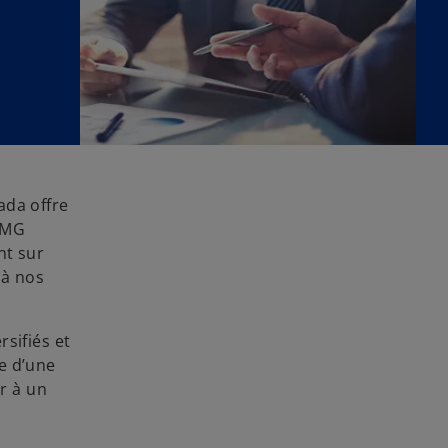
ada offre
KPMG
nt sur
 à nos
sifiés et
e d’une
r à un