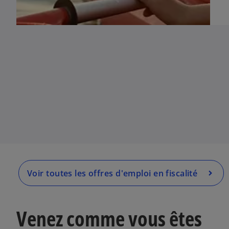
s
’
o
u
v
r
e
d
a
n
s
u
n
Voir toutes les offres d'emploi en fiscalité
n
o
u
Venez comme vous êtes
v
e