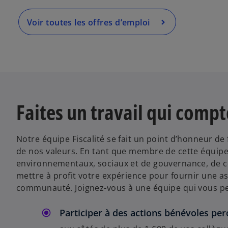
u
n
Voir toutes les offres d’emploi
n
o
u
v
e
l
o
Faites un travail qui compt
n
g
l
Notre équipe Fiscalité se fait un point d’honneur de 
e
de nos valeurs. En tant que membre de cette équipe, 
t
environnementaux, sociaux et de gouvernance, de c
mettre à profit votre expérience pour fournir une as
communauté. Joignez-vous à une équipe qui vous pe
Participer à des actions bénévoles pe