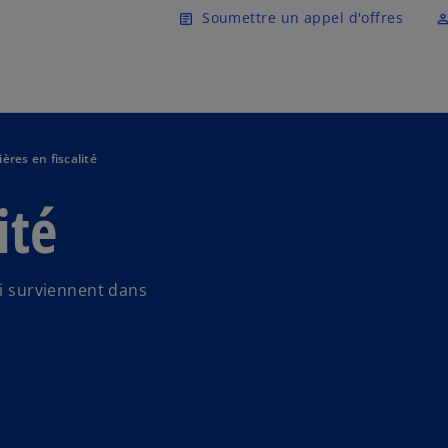
Skip to main content
Soumettre un appel d'offres
article
perm_ident
ières en fiscalité
ité
ui surviennent dans