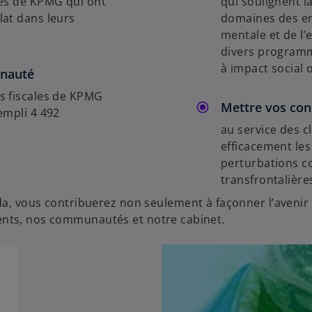
ues de KPMG qui ont
qui soulignent l
lat dans leurs
domaines des enj
mentale et de l’
divers programm
à impact social o
unauté
s fiscales de KPMG
Mettre vos conn
empli 4 492
au service des c
efficacement le
perturbations co
transfrontalière
a, vous contribuerez non seulement à façonner l’avenir 
clients, nos communautés et notre cabinet.