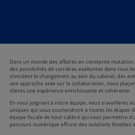
a
a
a
n
n
n
s
s
s
u
u
u
n
n
n
n
n
n
o
o
o
u
u
u
v
v
v
e
e
e
l
l
l
o
o
o
n
n
n
g
g
g
l
l
l
s
e
e
e
Dans un monde des affaires en constante mutation, l
t
t
t
’
des possibilités de carrières exaltantes dans tous l
o
stimulent le changement au sein du cabinet, des entr
u
une approche axée sur la collaboration, nous plaçons
v
clients une expérience enrichissante et cohérente.
r
e
En vous joignant à notre équipe, vous travaillerez a
d
uniques qui vous soutiendront à toutes les étapes d
a
équipe fiscale de haut calibre qui vous permettra d’
n
parcours numérique offrant des solutions fondées s
s