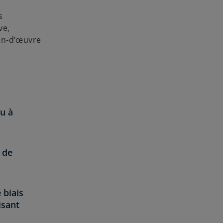
s
ve,
ain-d’œuvre
u à
 de
 biais
isant