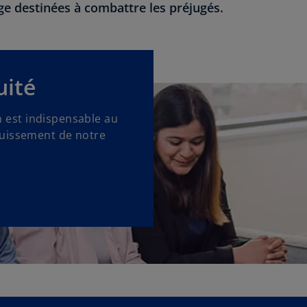
age destinées à combattre les préjugés.
uité
on est indispensable au
ouissement de notre