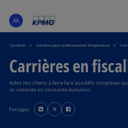
menu
Carrières
Carrières pour professionnels d’expérience
Carr
Carrières en fiscal
Aidez nos clients à faire face aux défis complexes q
un contexte en constante évolution.
s
s
s
’
’
’
Partagez
o
o
o
u
u
u
v
v
v
r
r
r
e
e
e
d
d
d