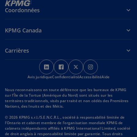
Coordonnées
KPMG Canada
Carrières
s
s
s
s
’
’
’
’
Avis juridique
Confidentialité
o
o
Accessibilité
o
o
Aide
u
u
u
u
Nous reconnaissons en toute déférence que les bureaux de KPMG
v
v
v
v
sur l’Île de la Tortue (Amérique du Nord) sont situés sur les
r
r
r
r
territoires traditionnels, visés par traité et non cédés des Premières
Nations, des Inuits et des Métis.
e
e
e
e
d
d
d
d
© 2026 KPMG s.r.l./S.E.N.C.R.L., société à responsabilité limitée de
a
a
a
a
l’Ontario et cabinet membre de l’organisation mondiale KPMG de
cabinets indépendants affiliés à KPMG International Limited, société
n
n
n
n
de droit anglais à responsabilité limitée par garantie. Tous droits
s
s
s
s