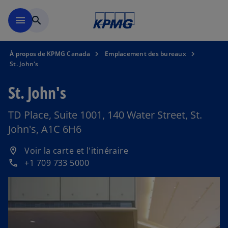
Skip to main content
menu
search
À propos de KPMG Canada
Emplacement des bureaux
St. John's
St. John's
TD Place, Suite 1001, 140 Water Street, St.
John's, A1C 6H6
s
Voir la carte et l'itinéraire
location_on
’
+1 709 733 5000
phone
o
u
v
r
e