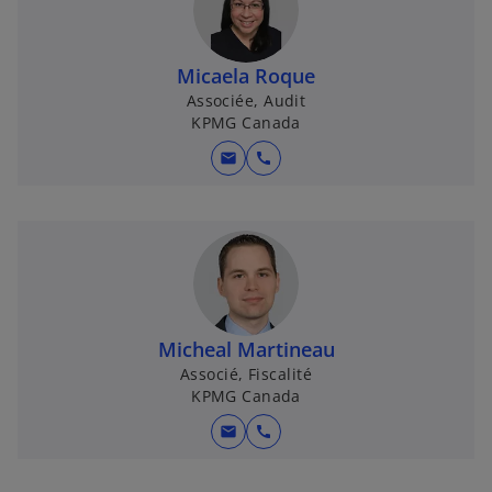
Micaela Roque
Associée, Audit
KPMG Canada
mail
call
Micheal Martineau
Associé, Fiscalité
KPMG Canada
mail
call