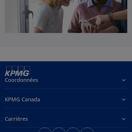
Coordonnées
KPMG Canada
Carrières
s
s
s
s