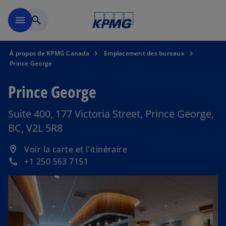
Skip to main content
menu
search
À propos de KPMG Canada
Emplacement des bureaux
Prince George
Prince George
Suite 400, 177 Victoria Street, Prince George,
BC, V2L 5R8
s
Voir la carte et l'itinéraire
location_on
’
+1 250 563 7151
phone
o
u
v
r
e