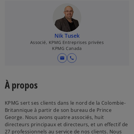
Nik Tusek
Associé, KPMG Entreprises privées
KPMG Canada
mail
call
À propos
KPMG sert ses clients dans le nord de la Colombie-
Britannique à partir de son bureau de Prince
George. Nous avons quatre associés, huit
directeurs principaux et directeurs, et un effectif de
27 professionnels au service de nos clients. Nous