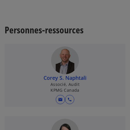
Personnes-ressources
Corey S. Naphtali
Associé, Audit
KPMG Canada
mail
call