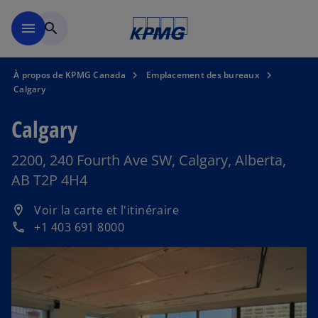
Skip to main content
menu
search
À propos de KPMG Canada
Emplacement des bureaux
Calgary
Calgary
2200, 240 Fourth Ave SW, Calgary, Alberta,
AB T2P 4H4
s
Voir la carte et l'itinéraire
location_on
’
+1 403 691 8000
phone
o
u
v
r
e