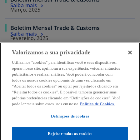
Saiba mais
Março, 2025
Boletim Mensal Trade & Customs
Saiba mais
Fevereiro, 2025
Valorizamos a sua privacidade
Utilizamos "cookies" para identificar você e seus dispositivos,
operar nosso site, aprimorar a sua experiência, veicular anúncios
publicitários e realizar análises. Você poderá concordar com
todos os nossos cookies opcionais de uma vez clicando em
Contato
“Aceitar todos os cookies” ou optar por rejeitá-los clicando em
“Rejeitar todos os cookies”. É possível também gerenciar suas
próprias preferências clicando em “Definições de cookies”. Você
Sobre a KPMG
pode ler mais sobre esses usos em nossa
Política de Cookies.
Definições de cookies
Serviços
Rejeitar todos os cookies
a
a
a
a
a