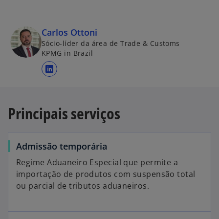
Carlos Ottoni
Sócio-líder da área de Trade & Customs
KPMG in Brazil
a
b
r
Principais serviços
e
e
m
u
Admissão temporária
m
Regime Aduaneiro Especial que permite a
a
importação de produtos com suspensão total
n
ou parcial de tributos aduaneiros.
o
v
a