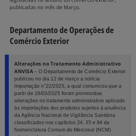
legislativas no âmbito do comércio exterior,
g
g
g
publicadas no mês de Março.
u
u
u
i
i
i
a
a
a
Departamento de Operações de
Comércio Exterior
Alterações no Tratamento Administrativo
ANVISA
– O Departamento de Comércio Exterior
publicou no dia 12 de março a notícia
Importação n°22/2025, a qual comunicou que a
partir de 19/03/2025 foram promovidas
alterações no tratamento administrativo aplicado
às importações dos produtos sujeitos à anuência
da Agência Nacional de Vigilância Sanitária
classificados nos capítulos 24, 35 e 84 da
Nomenclatura Comum do Mercosul (NCM)