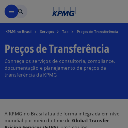
Pular para o conteúdo princ
menu
search
KPMG no Brasil
Serviços
Tax
Preços de Transferência
Preços de Transferência
Conheça os serviços de consultoria, compliance,
documentação e planejamento de preços de
transferência da KPMG
A KPMG no Brasil atua de forma integrada em nível
mundial por meio do time de
Global Transfer
Pricing Services
(
GTPS
), uma equipe