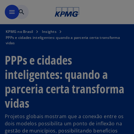
Pular para o conteúdo princ
menu
search
KPMG no Brasil
Insights
PPPs e cidades inteligentes: quando a parceria certa transforma
vidas
PPPs e cidades
inteligentes: quando a
parceria certa transforma
vidas
Projetos globais mostram que a conexão entre os
dois modelos possibilita um ponto de inflexão na
gestão de municípios, possibilitando benefícios