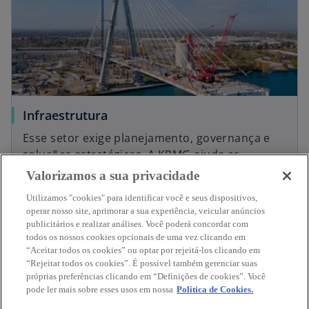
g
m
u
a
i
n
a
o
v
a
g
Infraestrutura
u
Esse setor exige planejamento, governança e
i
soluções estratégicas. A KPMG ajuda as
a
empresas a obter resultados de sucesso em
Valorizamos a sua privacidade
cada etapa dessa jornada. Conheça nossas
Saiba mais
Utilizamos "cookies" para identificar você e seus dispositivos,
abordagens!
operar nosso site, aprimorar a sua experiência, veicular anúncios
publicitários e realizar análises. Você poderá concordar com
todos os nossos cookies opcionais de uma vez clicando em
“Aceitar todos os cookies” ou optar por rejeitá-los clicando em
“Rejeitar todos os cookies”. É possível também gerenciar suas
Contato
próprias preferências clicando em “Definições de cookies”. Você
pode ler mais sobre esses usos em nossa
Política de Cookies.