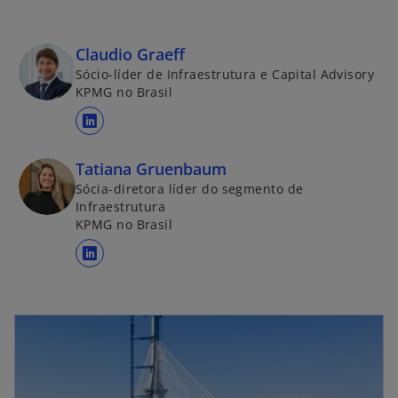
Claudio Graeff
Sócio-líder de Infraestrutura e Capital Advisory
KPMG no Brasil
a
b
Tatiana Gruenbaum
r
Sócia-diretora líder do segmento de
e
Infraestrutura
e
KPMG no Brasil
m
u
a
m
b
a
r
n
e
o
e
v
m
a
u