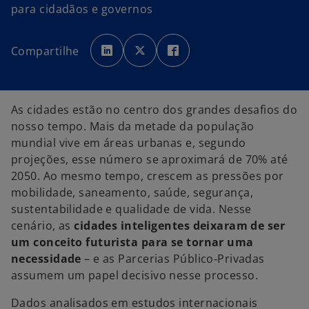
para cidadãos e governos
a
a
a
b
b
b
Compartilhe
r
r
r
e
e
e
e
e
e
m
m
m
u
u
u
m
m
m
a
a
a
As cidades estão no centro dos grandes desafios do
n
n
n
o
o
o
nosso tempo. Mais da metade da população
v
v
v
a
a
a
mundial vive em áreas urbanas e, segundo
g
g
g
u
u
u
projeções, esse número se aproximará de 70% até
i
i
i
a
a
a
2050. Ao mesmo tempo, crescem as pressões por
mobilidade, saneamento, saúde, segurança,
sustentabilidade e qualidade de vida. Nesse
cenário, as
cidades inteligentes deixaram de ser
um conceito futurista para se tornar uma
necessidade
– e as Parcerias Público‑Privadas
assumem um papel decisivo nesse processo.
Dados analisados em estudos internacionais