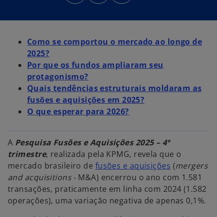
e
e
e
e
e
e
m
m
m
u
u
u
m
m
m
a
a
a
n
n
n
Como se comportou o mercado ao longo de
o
o
o
v
v
v
2025?
a
a
a
g
g
g
Por que os fundos ampliaram seu
u
u
u
i
i
i
protagonismo?
a
a
a
Quais tendências estruturais moldaram as
fusões e aquisições em 2025?
O que esperar para 2026?
A
Pesquisa Fusões e Aquisições 2025 – 4º
trimestre
, realizada pela KPMG, revela que o
mercado brasileiro de
fusões e aquisições
(
mergers
and acquisitions -
M&A) encerrou o ano com 1.581
transações, praticamente em linha com 2024 (1.582
operações), uma variação negativa de apenas 0,1%.