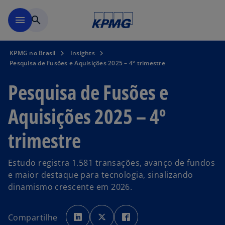
Pular para o conteúdo princ
menu
search
KPMG no Brasil
Insights
Pesquisa de Fusões e Aquisições 2025 – 4º trimestre
Pesquisa de Fusões e
Aquisições 2025 – 4º
trimestre
Estudo registra 1.581 transações, avanço de fundos
e maior destaque para tecnologia, sinalizando
dinamismo crescente em 2026.
a
a
a
b
b
b
Compartilhe
r
r
r