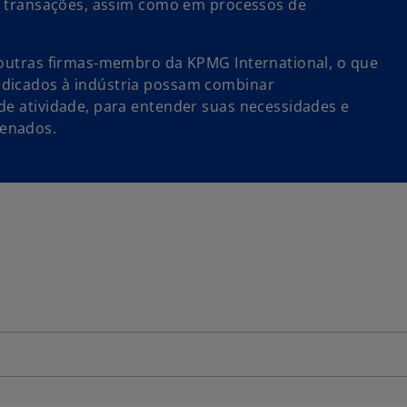
de transações, assim como em processos de
r outras firmas-membro da KPMG International, o que
edicados à indústria possam combinar
de atividade, para entender suas necessidades e
denados.