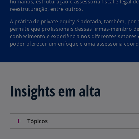
humanos, estruturação e assessoria fiscal e legal 
reestruturação, entre outros.
A prática de private equity é adotada, também, po
permite que profissionais dessas firmas-membro d
conhecimento e experiência nos diferentes setores 
poder oferecer um enfoque e uma assessoria coor
Insights em alta
add
Tópicos