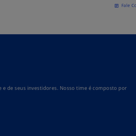
Pular para o conteúdo princ
Fale C
article
e de seus investidores. Nosso time é composto por