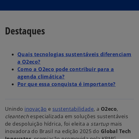
m
m
m
u
u
u
m
m
m
a
a
a
n
n
n
o
o
o
v
v
v
a
a
a
Destaques
g
g
g
u
u
u
i
i
i
a
a
a
Quais tecnologias sustentáveis diferenciam
a O2eco?
Como a O2eco pode contribuir para a
agenda climática?
Por que essa conquista é importante?
Unindo
inovação
e
sustentabilidade
, a
O2eco
,
cleantech
especializada em soluções sustentáveis
de despoluição hídrica, foi eleita a
startup
mais
inovadora do Brasil na edição 2025 do
Global Tech
Innovator
, premiação promovida pela KPMG.