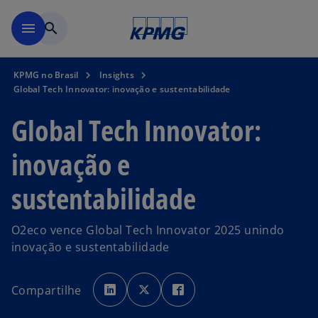
Pular para o conteúdo princ
menu
search
KPMG no Brasil
Insights
Global Tech Innovator: inovação e sustentabilidade
Global Tech Innovator:
inovação e
sustentabilidade
O2eco vence Global Tech Innovator 2025 unindo
inovação e sustentabilidade
a
a
a
b
b
b
Compartilhe
r
r
r
e
e
e
e
e
e