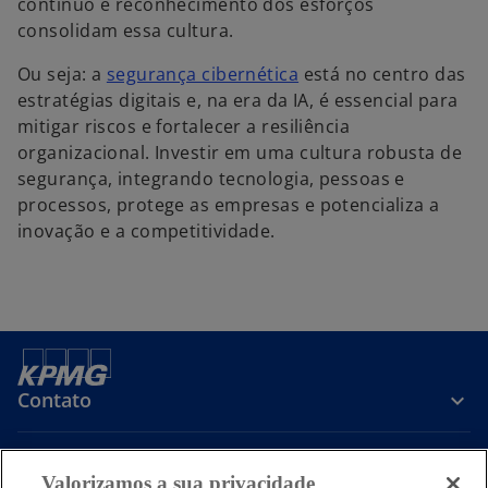
contínuo e reconhecimento dos esforços
consolidam essa cultura.
Ou seja: a
segurança cibernética
está no centro das
estratégias digitais e, na era da IA, é essencial para
mitigar riscos e fortalecer a resiliência
organizacional. Investir em uma cultura robusta de
segurança, integrando tecnologia, pessoas e
processos, protege as empresas e potencializa a
inovação e a competitividade.
Contato
Sobre a KPMG
Valorizamos a sua privacidade