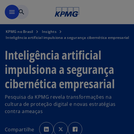
Pular para o conteúdo princ
menu
search
KPMG no Brasil
Insights
Inteligência artificial impulsiona a segurança cibernética empresarial
Inteligência artificial
impulsiona a segurança
cibernética empresarial
Pesquisa da KPMG revela transformações na
cultura de proteção digital e novas estratégias
contra ameaças
a
a
a
b
b
b
Compartilhe
r
r
r