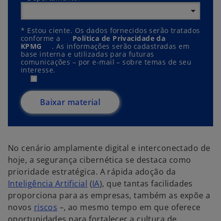
*
Estou ciente. Os dados fornecidos serão tratados
conforme a
Política de Privacidade da
KPMG
. As informações serão cadastradas em
base interna e utilizadas para futuras
comunicações – por e-mail – sobre temas de seu
interesse.
Baixar material
No cenário amplamente digital e interconectado de
hoje, a segurança cibernética se destaca como
prioridade estratégica. A rápida adoção da
Inteligência Artificial
(
IA
), que tantas facilidades
proporciona para as empresas, também as expõe a
novos
riscos
–, ao mesmo tempo em que oferece
oportunidades para fortalecer a cultura de