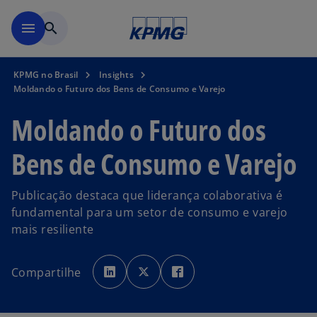
Pular para o conteúdo princ
menu
search
KPMG no Brasil
Insights
Moldando o Futuro dos Bens de Consumo e Varejo
Moldando o Futuro dos
Bens de Consumo e Varejo
Publicação destaca que liderança colaborativa é
fundamental para um setor de consumo e varejo
mais resiliente
a
a
a
b
b
b
Compartilhe
r
r
r
e
e
e
e
e
e
m
m
m
u
u
u