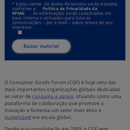
*
Estou ciente. Os dados fornecidos serão tratados
conforme a
Política de Privacidade da
KPMG
. As informações serão cadastradas em
base interna e utilizadas para futuras
comunicações – por e-mail – sobre temas de seu
interesse.
Baixar material
O Consumer Goods Forum (CGF) é hoje uma das
mais importantes organizações globais dedicadas
ao setor de
consumo e varejo
, atuando como uma
plataforma de colaboração que promove a
inovação e fomenta um setor mais ético e
sustentável
em escala global.
Desde sua consolidação em 2009, o CGF vem