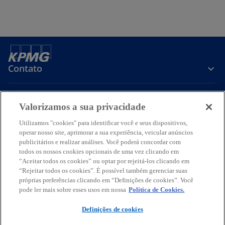
a
a
g
g
u
u
i
i
a
a
Contato
Sobre a KPMG
Valorizamos a sua privacidade
Utilizamos "cookies" para identificar você e seus dispositivos,
operar nosso site, aprimorar a sua experiência, veicular anúncios
Serviços
publicitários e realizar análises. Você poderá concordar com
todos os nossos cookies opcionais de uma vez clicando em
a
a
a
a
a
“Aceitar todos os cookies” ou optar por rejeitá-los clicando em
b
b
b
b
b
“Rejeitar todos os cookies”. É possível também gerenciar suas
Termos de uso
Privacidade
r
r
Acessibilidade
r
r
Ajuda
Glossário
r
próprias preferências clicando em “Definições de cookies”. Você
pode ler mais sobre esses usos em nossa
Política de Cookies.
e
e
e
e
e
© 2026 KPMG Auditores Independentes Ltda., uma sociedade simples
e
e
e
e
e
brasileira, de responsabilidade limitada e firma-membro da
Definições de cookies
m
m
m
m
m
organização global KPMG de firmas-membro independentes