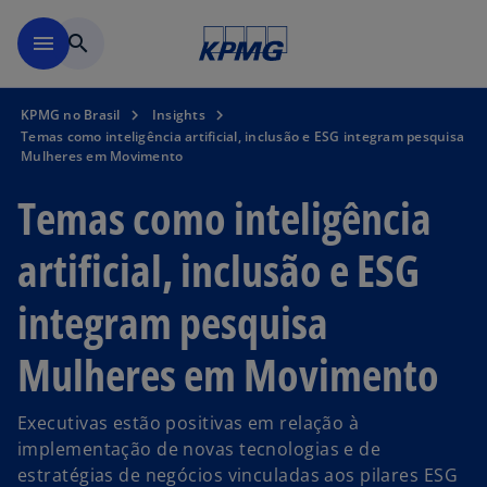
Pular para o conteúdo princ
menu
search
KPMG no Brasil
Insights
Temas como inteligência artificial, inclusão e ESG integram pesquisa
Mulheres em Movimento
Temas como inteligência
artificial, inclusão e ESG
integram pesquisa
Mulheres em Movimento
Executivas estão positivas em relação à
implementação de novas tecnologias e de
estratégias de negócios vinculadas aos pilares ESG