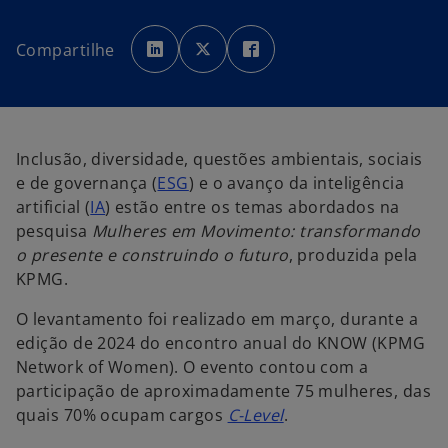
a
a
a
b
b
b
Compartilhe
r
r
r
e
e
e
e
e
e
m
m
m
u
u
u
m
m
m
a
a
a
n
n
n
o
o
o
Inclusão, diversidade, questões ambientais, sociais
v
v
v
a
a
a
e de governança (
ESG
) e o avanço da inteligência
g
g
g
u
u
u
artificial (
IA
) estão entre os temas abordados na
i
i
i
a
a
a
pesquisa
Mulheres em Movimento: transformando
o presente e construindo o futuro
, produzida pela
KPMG.
O levantamento foi realizado em março, durante a
edição de 2024 do encontro anual do KNOW (KPMG
Network of Women). O evento contou com a
participação de aproximadamente 75 mulheres, das
quais 70% ocupam cargos
C-Level
.