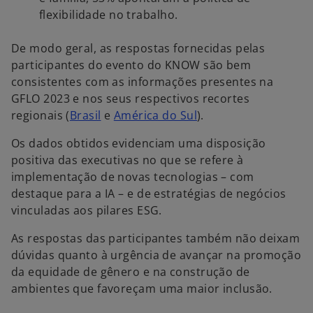
flexibilidade no trabalho.
De modo geral, as respostas fornecidas pelas
participantes do evento do KNOW são bem
consistentes com as informações presentes na
GFLO 2023 e nos seus respectivos recortes
a
a
regionais (
Brasil
e
América do Sul
).
b
b
Os dados obtidos evidenciam uma disposição
r
r
positiva das executivas no que se refere à
e
e
implementação de novas tecnologias – com
e
e
destaque para a IA – e de estratégias de negócios
m
m
vinculadas aos pilares ESG.
u
u
m
m
As respostas das participantes também não deixam
a
a
dúvidas quanto à urgência de avançar na promoção
n
n
da equidade de gênero e na construção de
o
o
ambientes que favoreçam uma maior inclusão.
v
v