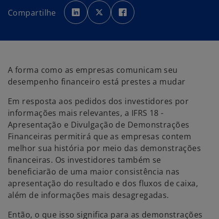
a
a
a
b
b
b
Compartilhe
r
r
r
e
e
e
e
e
e
m
m
m
u
u
u
m
m
m
a
a
a
n
n
n
o
o
o
v
v
v
A forma como as empresas comunicam seu
a
a
a
g
g
g
desempenho financeiro está prestes a mudar
u
u
u
i
i
i
a
a
a
Em resposta aos pedidos dos investidores por
informações mais relevantes, a IFRS 18 -
Apresentação e Divulgação de Demonstrações
Financeiras permitirá que as empresas contem
melhor sua história por meio das demonstrações
financeiras. Os investidores também se
beneficiarão de uma maior consistência nas
apresentação do resultado e dos fluxos de caixa,
além de informações mais desagregadas.
Então, o que isso significa para as demonstrações