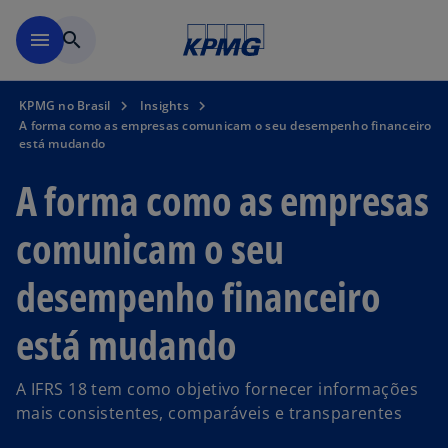
Pular para o conteúdo princ
menu
search
KPMG no Brasil
Insights
A forma como as empresas comunicam o seu desempenho financeiro
está mudando
A forma como as empresas
comunicam o seu
desempenho financeiro
está mudando
A IFRS 18 tem como objetivo fornecer informações
mais consistentes, comparáveis e transparentes