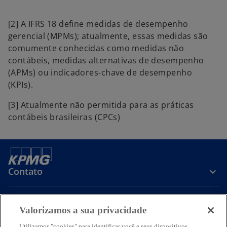
[2] A IFRS 18 define medidas de desempenho
gerencial (MPMs); atualmente, essas medidas são
comumente conhecidas como medidas não
contábeis, medidas alternativas de desempenho
(APMs) ou indicadores-chave de desempenho
(KPIs).
[3] Atualmente não permitida para as práticas
contábeis brasileiras (CPCs)
Contato
Sobre a KPMG
Valorizamos a sua privacidade
Utilizamos "cookies" para identificar você e seus dispositivos,