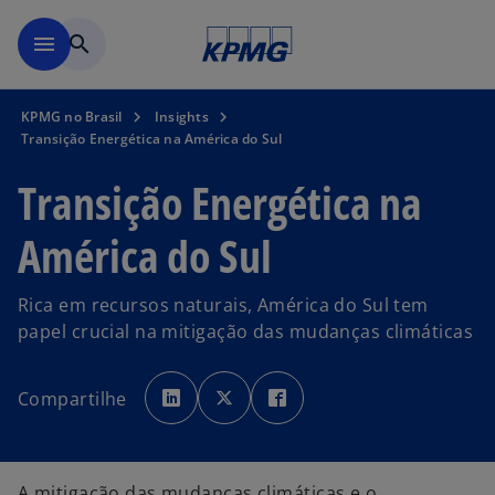
Pular para o conteúdo princ
menu
search
KPMG no Brasil
Insights
Transição Energética na América do Sul
Transição Energética na
América do Sul
Rica em recursos naturais, América do Sul tem
papel crucial na mitigação das mudanças climáticas
a
a
a
b
b
b
Compartilhe
r
r
r
e
e
e
e
e
e
m
m
m
u
u
u
m
m
m
a
a
a
A mitigação das mudanças climáticas e o