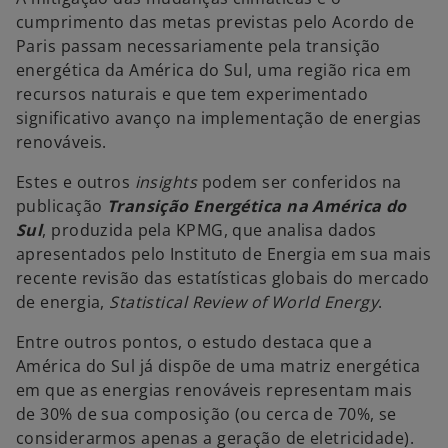
n
n
n
o
o
o
cumprimento das metas previstas pelo Acordo de
v
v
v
a
a
a
Paris passam necessariamente pela transição
g
g
g
u
u
u
energética da América do Sul, uma região rica em
i
i
i
a
a
a
recursos naturais e que tem experimentado
significativo avanço na implementação de energias
renováveis.
Estes e outros
insights
podem ser conferidos na
publicação
Transição Energética na América do
Sul
, produzida pela KPMG, que analisa dados
apresentados pelo Instituto de Energia em sua mais
recente revisão das estatísticas globais do mercado
de energia,
Statistical Review of World Energy
.
Entre outros pontos, o estudo destaca que a
América do Sul já dispõe de uma matriz energética
em que as energias renováveis representam mais
de 30% de sua composição (ou cerca de 70%, se
considerarmos apenas a geração de eletricidade).