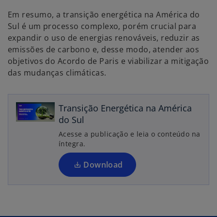
Em resumo, a transição energética na América do
Sul é um processo complexo, porém crucial para
expandir o uso de energias renováveis, reduzir as
emissões de carbono e, desse modo, atender aos
objetivos do Acordo de Paris e viabilizar a mitigação
a
das mudanças climáticas.
b
r
e
Transição Energética na América
e
do Sul
m
Acesse a publicação e leia o conteúdo na
u
íntegra.
m
a
Download
n
o
v
a