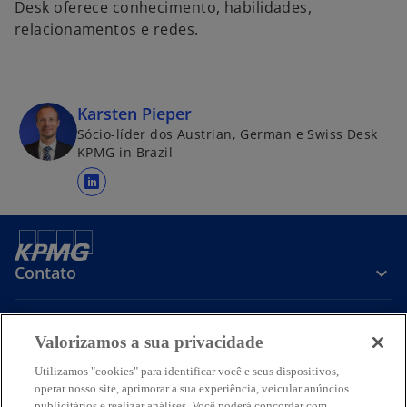
Desk oferece conhecimento, habilidades,
relacionamentos e redes.
Karsten Pieper
Sócio-líder dos Austrian, German e Swiss Desk
KPMG in Brazil
a
b
r
e
Contato
e
m
u
Sobre a KPMG
Valorizamos a sua privacidade
m
a
Utilizamos "cookies" para identificar você e seus dispositivos,
n
Serviços
operar nosso site, aprimorar a sua experiência, veicular anúncios
publicitários e realizar análises. Você poderá concordar com