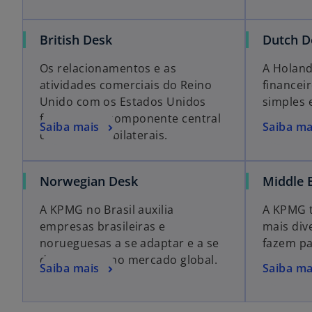
British Desk
Dutch D
Os relacionamentos e as
A Holand
atividades comerciais do Reino
financei
Unido com os Estados Unidos
simples e
formam um componente central
Saiba mais
Saiba ma
das relações bilaterais.
Norwegian Desk
Middle 
A KPMG no Brasil auxilia
A KPMG 
empresas brasileiras e
mais div
norueguesas a se adaptar e a se
fazem pa
desenvolver no mercado global.
Saiba mais
Saiba ma