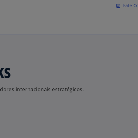
Pular para o conteúdo princ
Fale C
article
ks
ores internacionais estratégicos.