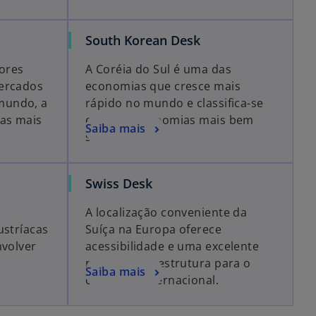
South Korean Desk
iores
A Coréia do Sul é uma das
mercados
economias que cresce mais
mundo, a
rápido no mundo e classifica-se
ias mais
entre as economias mais bem
Saiba mais
sucedidas.
Swiss Desk
A localização conveniente da
ustríacas
Suíça na Europa oferece
nvolver
acessibilidade e uma excelente
rede de infraestrutura para o
Saiba mais
comércio internacional.