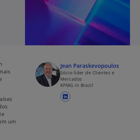
m
Jean Paraskevopoulos
 mais
Sócio-líder de Clientes e
e
Mercados
KPMG in Brazil
aíses
a
dos
b
te
r
s em um
e
e
m