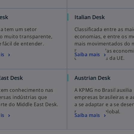
esk
Italian Desk
a tem um setor
Classificada entre as ma
ro muito transparente,
economias, e entre os 
 fácil de entender.
mais movimentados do 
Itália é uma das econom
is
Saiba mais
desenvolvidas da UE.
East Desk
Austrian Desk
tem conhecimento nas
A KPMG no Brasil auxilia
ersas indústrias que
empresas brasileiras e a
rte do Middle East Desk.
a se adaptar e a se dese
no mercado global.
is
Saiba mais