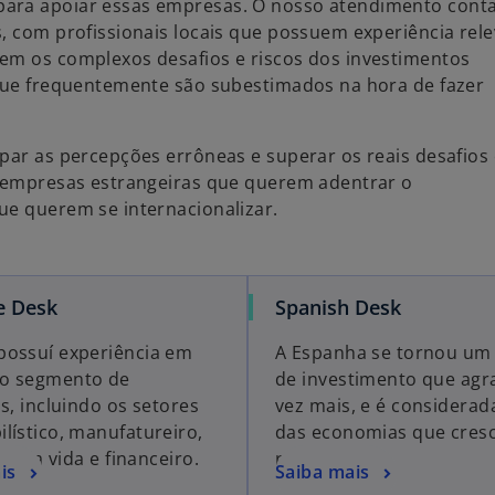
para apoiar essas empresas. O nosso atendimento cont
s, com profissionais locais que possuem experiência rel
rem os complexos desafios e riscos dos investimentos
 que frequentemente são subestimados na hora de fazer
par as percepções errôneas e superar os reais desafios 
a empresas estrangeiras que querem adentrar o
ue querem se internacionalizar.
e Desk
Spanish Desk
ossuí experiência em
A Espanha se tornou um
o segmento de
de investimento que agr
s, incluindo os setores
vez mais, e é considera
lístico, manufatureiro,
das economias que cres
ias da vida e financeiro.
rapidamente.
is
Saiba mais