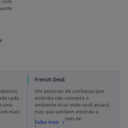
a com
u
evante
m
a
n
o
v
e
a
g
u
i
a
French Desk
 destino
Um assessor de confiança que
ada cada
entenda não somente o
da uma
ambiente local onde você atuará,
cem mais
mas que também entenda o
ambiente e bases de
Saiba mais
sustentação.