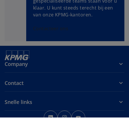
gespecialiseerde teams staan voor u
klaar. U kunt steeds terecht bij een
van onze KPMG-kantoren.
Contacteer ons
Company
Contact
Snelle links
o
o
o
p
p
p
Legal disclaimer
Privacy
Algemene voorwaarden
e
e
e
Cookievoorkeuren