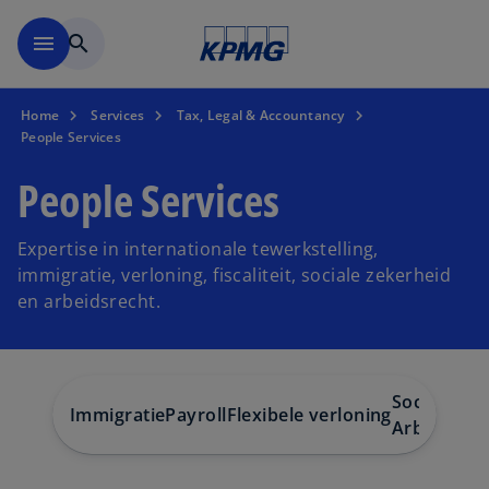
Naar hoofdinhoud gaan
menu
search
Home
Services
Tax, Legal & Accountancy
People Services
People Services
Expertise in internationale tewerkstelling,
immigratie, verloning, fiscaliteit, sociale zekerheid
en arbeidsrecht.
Sociale ze
Immigratie
Payroll
Flexibele verloning
Arbeidsrec