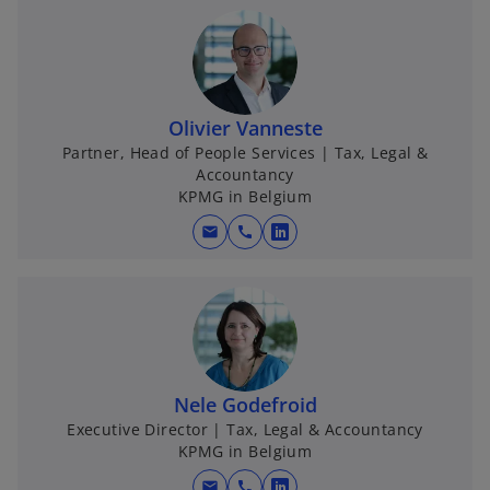
Olivier Vanneste
Partner, Head of People Services | Tax, Legal &
Accountancy
KPMG in Belgium
mail
call
o
p
e
n
s
i
n
Nele Godefroid
a
Executive Director | Tax, Legal & Accountancy
KPMG in Belgium
n
e
mail
call