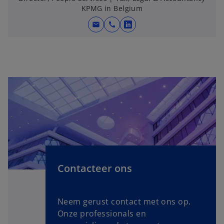
KPMG in Belgium
n
e
mail
call
o
w
p
t
e
a
n
b
s
i
n
a
n
e
w
t
Contacteer ons
a
b
Neem gerust contact met ons op.
Onze professionals en