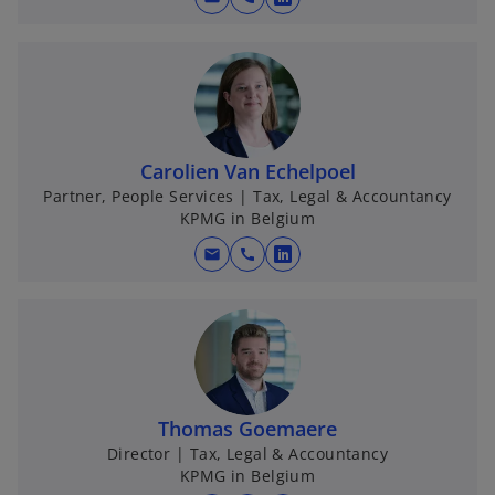
o
w
p
t
e
a
n
b
s
i
n
Carolien Van Echelpoel
a
Partner, People Services | Tax, Legal & Accountancy
KPMG in Belgium
n
e
mail
call
o
w
p
t
e
a
n
b
s
i
n
Thomas Goemaere
a
Director | Tax, Legal & Accountancy
KPMG in Belgium
n