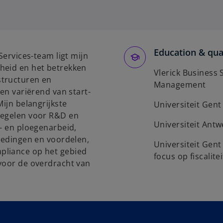
p
e
n
s
Education & qual
i
Services-team ligt mijn
n
heid en het betrekken
Vlerick Business
a
structuren en
Management
n
ven variërend van start-
e
Mijn belangrijkste
Universiteit Gent
w
regelen voor R&D en
t
Universiteit Antw
t- en ploegenarbeid,
a
goedingen en voordelen,
Universiteit Gen
b
pliance op het gebied
focus op fiscalit
 voor de overdracht van