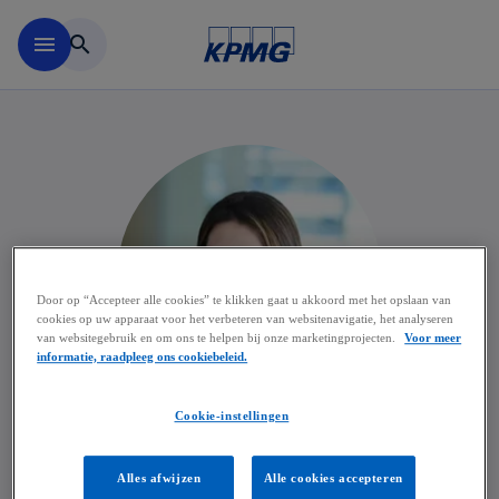
Naar hoofdinhoud gaan
menu
search
Door op “Accepteer alle cookies” te klikken gaat u akkoord met het opslaan van
cookies op uw apparaat voor het verbeteren van websitenavigatie, het analyseren
van websitegebruik en om ons te helpen bij onze marketingprojecten.
Voor meer
informatie, raadpleeg ons cookiebeleid.
Cookie-instellingen
Kathleen Veugelen
Alles afwijzen
Alle cookies accepteren