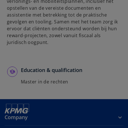
t
verlonings- en mobiliteitsplannen, inclusief het
a
opstellen van de vereiste documenten en
b
assistentie met betrekking tot de praktische
gevolgen en tooling. Samen met het team zorg ik
ervoor dat cliënten ondersteund worden bij hun
reward-projecten, zowel vanuit fiscaal als
juridisch oogpunt.
Education & qualification
Master in de rechten
Company