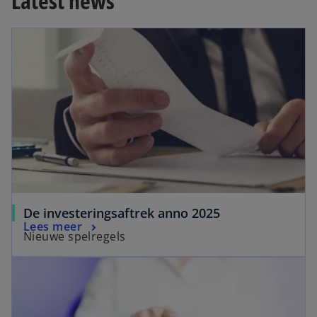
Latest news
n
s
i
n
a
n
e
w
t
a
b
De investeringsaftrek anno 2025
Lees meer
Nieuwe spelregels