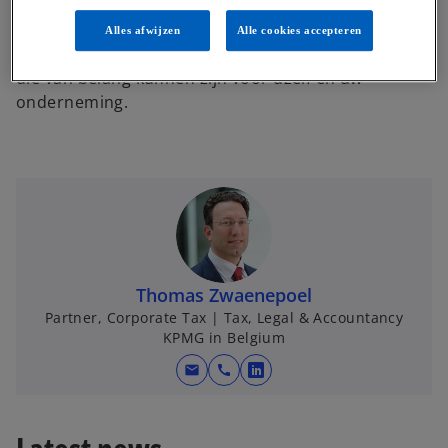
De kmo news flash bevat praktisch, fiscaal,
boekhoudkundig, juridisch en R&D nieuws zodat u
Alles afwijzen
Alle cookies accepteren
op de hoogte blijft van de recente ontwikkelingen
die van belang kunnen zijn voor uzelf en uw
onderneming.
Thomas Zwaenepoel
Partner, Corporate Tax | Tax, Legal & Accountancy
KPMG in Belgium
mail
call
o
p
e