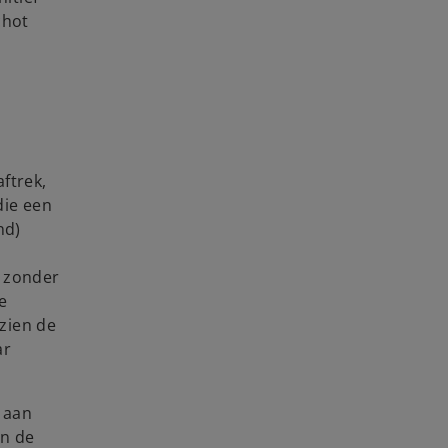
chot
ftrek,
die een
nd)
j zonder
e
zien de
ar
 aan
an de