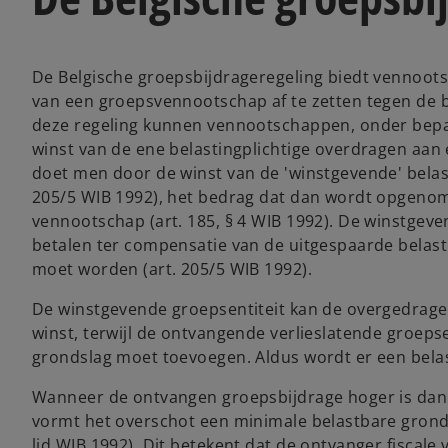
De Belgische groepsbijdrageregeling biedt vennootsc
van een groepsvennootschap af te zetten tegen de
deze regeling kunnen vennootschappen, onder bepa
winst van de ene belastingplichtige overdragen aan
doet men door de winst van de 'winstgevende' belast
205/5 WIB 1992), het bedrag dat dan wordt opgenome
vennootschap (art. 185, § 4 WIB 1992). De winstgev
betalen ter compensatie van de uitgespaarde belast
moet worden (art. 205/5 WIB 1992).
De winstgevende groepsentiteit kan de overgedrage
winst, terwijl de ontvangende verlieslatende groeps
grondslag moet toevoegen. Aldus wordt er een bela
Wanneer de ontvangen groepsbijdrage hoger is dan d
vormt het overschot een minimale belastbare grondsl
lid WIB 1992). Dit betekent dat de ontvanger fiscale 