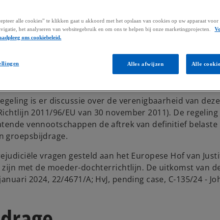
pteer alle cookies” te klikken gaat u akkoord met het opslaan van cookies op uw apparaat voor 
vigatie, het analyseren van websitegebruik en om ons te helpen bij onze marketingprojecten.
V
aadpleeg ons cookiebeleid.
ellingen
Alles afwijzen
Alle cooki
egeling is er discussie over de verenigbaarheid van dez
Richtlijn 2011/96/EU van 30 november 2011). De regeling
atende vennootschappen de aftrek van definitief belaste
n groepsbijdrage.
ejudiciële vragen gesteld aan het Europese Hof van Justi
d zijn met de moeder-dochterrichtlijn. De uitkomst van d
anuari 2024, 22/4671/A; HvJ, pending case, C-135/24 - Jo
jdrage