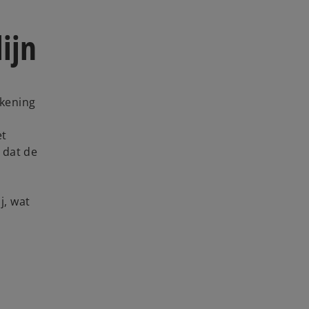
ijn
ekening
et
t dat de
j, wat