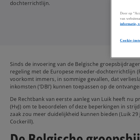
dochterrichtlijn.
Door op “Acce
van websitena
informatie, r
Cookie-inst
Sinds de invoering van de Belgische groepsbijdrager
regeling met de Europese moeder-dochterrichtlijn (
voorkomt immers, in sommige gevallen, dat verliesl
inkomsten (‘DBI’) kunnen toepassen op de ontvange
De Rechtbank van eerste aanleg van Luik heeft nu pr
(HvJ) om te beoordelen of deze beperkingen in strij
zaak zou meer duidelijkheid kunnen bieden (Luik 29 j
Cockerill).
De Belgische groepsbi