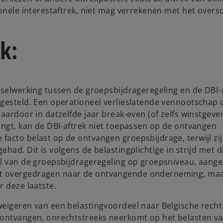
ionele interestaftrek, niet mag verrekenen met het overs
k:
sselwerking tussen de groepsbijdrageregeling en de DBI-a
 gesteld. Een operationeel verlieslatende vennootschap 
aardoor in datzelfde jaar break-even (of zelfs winstgeve
angt, kan de DBI-aftrek niet toepassen op de ontvangen
facto belast op de ontvangen groepsbijdrage, terwijl zi
had. Dit is volgens de belastingplichtige in strijd met d
el van de groepsbijdrageregeling op groepsniveau, aange
dt overgedragen naar de ontvangende onderneming, ma
r deze laatste.
weigeren van een belastingvoordeel naar Belgische recht
 ontvangen, onrechtstreeks neerkomt op het belasten v