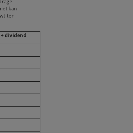
jdrage
niet kan
wt ten
 + dividend