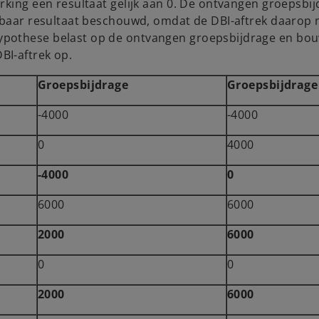
rking een resultaat gelijk aan 0. De ontvangen groepsbi
stbaar resultaat beschouwd, omdat de DBI-aftrek daarop 
ypothese belast op de ontvangen groepsbijdrage en bou
BI-aftrek op.
Groepsbijdrage
Groepsbijdrage
-4000
-4000
0
4000
-4000
0
6000
6000
2000
6000
0
0
2000
6000