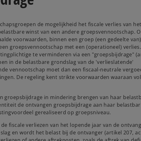
hapsgroepen de mogelijkheid het fiscale verlies van het
 belastbare winst van een andere groepsvennootschap. 
alde voorwaarden, binnen een groep (een gedeelte van)
 een groepsvennootschap met een (operationeel) verlies.
ingplichtige te verminderen via een "groepsbijdrage" (ar
n in de belastbare grondslag van de 'verlieslatende'
ende vennootschap moet dan een fiscaal-neutrale vergoe
ingen. De regeling kent strikte voorwaarden waaraan vo
n groepsbijdrage in mindering brengen van haar belast
entiteit de ontvangen groepsbijdrage aan haar belastbar
stingvoordeel gerealiseerd op groepsniveau.
e fiscale verliezen van het lopende jaar van de ontvang
ag en wordt het belast bij de ontvanger (artikel 207, ac
verliezen of andere aftrekposten, zoals de aftrek van defin