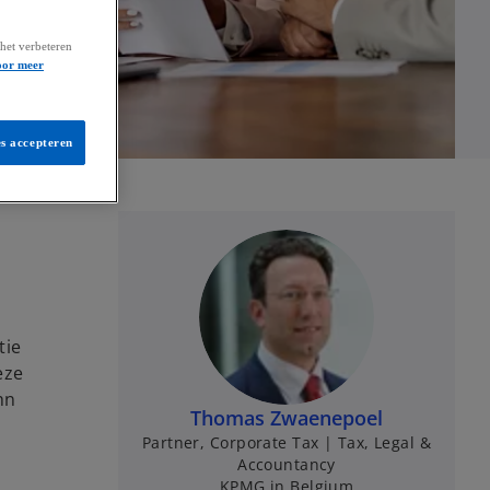
het verbeteren
oor meer
es accepteren
e
tie
eze
hn
Thomas Zwaenepoel
Partner, Corporate Tax | Tax, Legal &
Accountancy
KPMG in Belgium