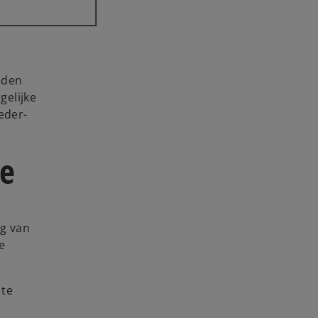
eden
gelijke
eder-
ie
ng van
e
 te