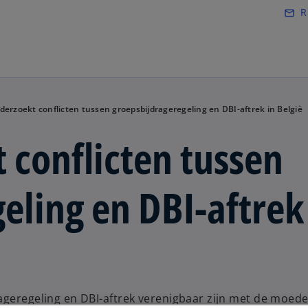
Naar hoofdinhoud gaan
R
mail_outline
derzoekt conflicten tussen groepsbijdrageregeling en DBI-aftrek in België
 conflicten tussen
eling en DBI-aftrek
ageregeling en DBI-aftrek verenigbaar zijn met de moede