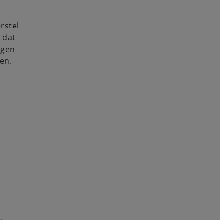
rstel
 dat
ngen
en.