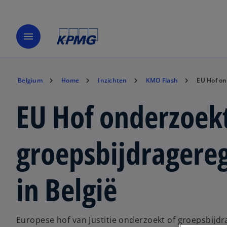
menu
Belgium
Home
Inzichten
KMO Flash
EU Hof on
EU Hof onderzoekt
groepsbijdragereg
in België
Europese hof van Justitie onderzoekt of groepsbijdr