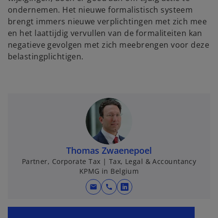
ondernemen. Het nieuwe formalistisch systeem
brengt immers nieuwe verplichtingen met zich mee
en het laattijdig vervullen van de formaliteiten kan
negatieve gevolgen met zich meebrengen voor deze
belastingplichtigen.
Thomas Zwaenepoel
Partner, Corporate Tax | Tax, Legal & Accountancy
KPMG in Belgium
mail
call
o
o
p
p
e
e