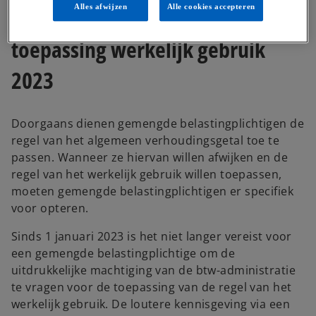
Alles afwijzen
Alle cookies accepteren
voorafgaande kennisgeving
toepassing werkelijk gebruik
2023
Doorgaans dienen gemengde belastingplichtigen de
regel van het algemeen verhoudingsgetal toe te
passen. Wanneer ze hiervan willen afwijken en de
regel van het werkelijk gebruik willen toepassen,
moeten gemengde belastingplichtigen er specifiek
voor opteren.
Sinds 1 januari 2023 is het niet langer vereist voor
een gemengde belastingplichtige om de
uitdrukkelijke machtiging van de btw-administratie
te vragen voor de toepassing van de regel van het
werkelijk gebruik. De loutere kennisgeving via een