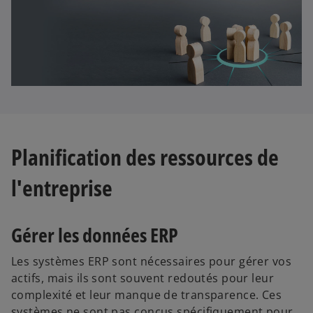
u
v
r
e
d
a
n
s
u
Planification des ressources de
n
n
l'entreprise
o
u
Gérer les données ERP
v
e
Les systèmes ERP sont nécessaires pour gérer vos
l
actifs, mais ils sont souvent redoutés pour leur
o
complexité et leur manque de transparence. Ces
n
systèmes ne sont pas conçus spécifiquement pour