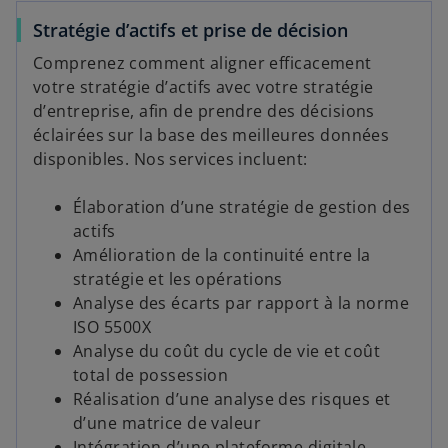
d
a
Stratégie d’actifs et prise de décision
n
Comprenez comment aligner efficacement
s
votre stratégie d’actifs avec votre stratégie
u
d’entreprise, afin de prendre des décisions
n
éclairées sur la base des meilleures données
n
disponibles. Nos services incluent:
o
u
Élaboration d’une stratégie de gestion des
v
actifs
e
Amélioration de la continuité entre la
l
stratégie et les opérations
o
Analyse des écarts par rapport à la norme
n
ISO 5500X
g
Analyse du coût du cycle de vie et coût
l
total de possession
e
Réalisation d’une analyse des risques et
t
d’une matrice de valeur
Intégration d’une plateforme digitale