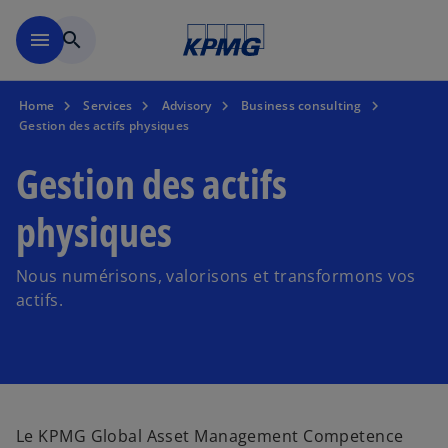
Accéder au contenu principa
menu
search
Home
Services
Advisory
Business consulting
Gestion des actifs physiques
Gestion des actifs
physiques
Nous numérisons, valorisons et transformons vos
actifs.
Le KPMG Global Asset Management Competence