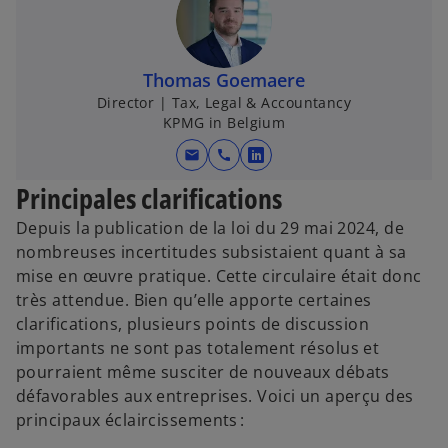
Thomas Goemaere
Director | Tax, Legal & Accountancy
KPMG in Belgium
mail
call
s
’
Principales clarifications
o
Depuis la publication de la loi du 29 mai 2024, de
u
nombreuses incertitudes subsistaient quant à sa
v
mise en œuvre pratique. Cette circulaire était donc
r
très attendue. Bien qu’elle apporte certaines
e
clarifications, plusieurs points de discussion
d
importants ne sont pas totalement résolus et
a
pourraient même susciter de nouveaux débats
n
défavorables aux entreprises. Voici un aperçu des
s
principaux éclaircissements :
u