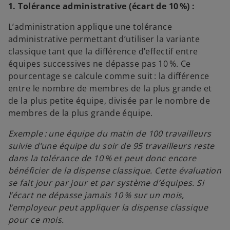
n
1. Tolérance administrative (écart de 10 %) :
n
L’administration applique une tolérance
o
administrative permettant d’utiliser la variante
u
classique tant que la différence d’effectif entre
v
équipes successives ne dépasse pas 10 %. Ce
e
pourcentage se calcule comme suit : la différence
l
entre le nombre de membres de la plus grande et
o
de la plus petite équipe, divisée par le nombre de
n
membres de la plus grande équipe.
g
l
Exemple : une équipe du matin de 100 travailleurs
e
suivie d’une équipe du soir de 95 travailleurs reste
t
dans la tolérance de 10 % et peut donc encore
bénéficier de la dispense classique. Cette évaluation
se fait jour par jour et par système d’équipes. Si
l’écart ne dépasse jamais 10 % sur un mois,
l’employeur peut appliquer la dispense classique
pour ce mois.