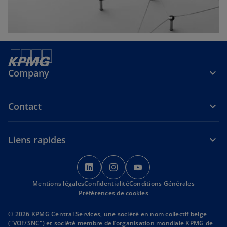
n
g
l
e
t
Company
Contact
Liens rapides
s
s
s
’
’
’
Mentions légales
Confidentialité
o
o
Conditions Générales
o
Préférences de cookies
u
u
u
v
v
v
© 2026 KPMG Central Services, une société en nom collectif belge
r
r
r
("VOF/SNC") et société membre de l’organisation mondiale KPMG de