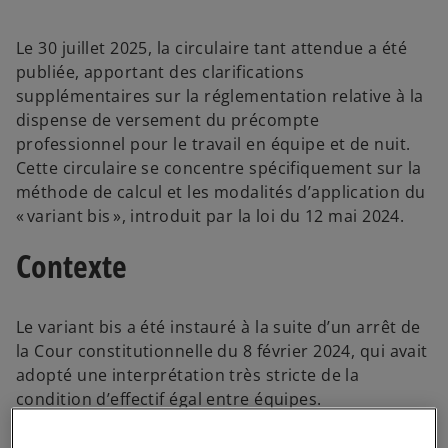
Le 30 juillet 2025, la circulaire tant attendue a été
publiée, apportant des clarifications
supplémentaires sur la réglementation relative à la
dispense de versement du précompte
professionnel pour le travail en équipe et de nuit.
Cette circulaire se concentre spécifiquement sur la
méthode de calcul et les modalités d’application du
« variant bis », introduit par la loi du 12 mai 2024.
Contexte
Le variant bis a été instauré à la suite d’un arrêt de
la Cour constitutionnelle du 8 février 2024, qui avait
adopté une interprétation très stricte de la
condition d’effectif égal entre équipes.
Cette interprétation rigoureuse a généré de