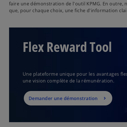
faire une démonstration de l'outil KPMG. En outre, 
que, pour chaque choix, une fiche d'information clai
Flex Reward Tool
Une plateforme unique pour les avantages flexi
une vision complète de la rémunération.
s
Demander une démonstration
’
o
u
v