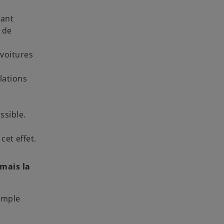
e
l
nant
o
n de
n
g
 voitures
l
e
lations
t
ssible.
cet effet.
rmais la
xemple