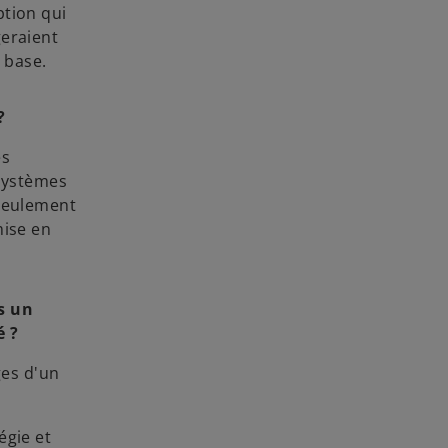
ption qui
geraient
 base.
?
ès
 systèmes
 seulement
mise en
s un
é ?
ges d'un
égie et