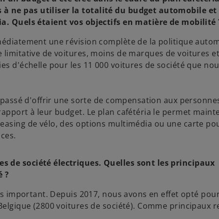
 ne pas utiliser la totalité du budget automobile et à
ia. Quels étaient vos objectifs en matière de mobilité 
mmédiatement une révision complète de la politique auto
 limitative de voitures, moins de marques de voitures et
ies d'échelle pour les 11 000 voitures de société que no
le passé d'offrir une sorte de compensation aux personne
rapport à leur budget. Le plan cafétéria le permet maint
leasing de vélo, des options multimédia ou une carte po
nces.
s de société électriques. Quelles sont les principaux
é ?
lus important. Depuis 2017, nous avons en effet opté pou
 Belgique (2800 voitures de société). Comme principaux r