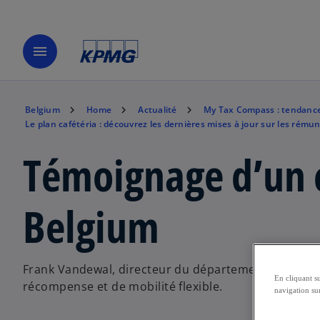
menu
Belgium
Home
Actualité
My Tax Compass : tendances 
Le plan cafétéria : découvrez les dernières mises à jour sur les rémun
Témoignage d’un c
Belgium
Frank Vandewal, directeur du département Reward an
En cliquant s
récompense et de mobilité flexible.
navigation sur