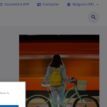
l
Soumettre RFP
Contacter
Belgium (FR)
l_outline
contact_mail
language
expand_more
search
liorer la