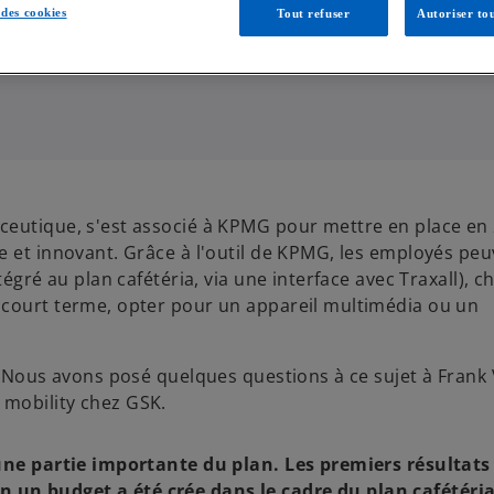
des cookies
Tout refuser
Autoriser tou
ceutique, s'est associé à KPMG pour mettre en place en
e et innovant. Grâce à l'outil de KPMG, les employés pe
égré au plan cafétéria, via une interface avec Traxall), c
 court terme, opter pour un appareil multimédia ou un
s. Nous avons posé quelques questions à ce sujet à Frank
 mobility chez GSK.
t une partie importante du plan. Les premiers résultat
 un budget a été crée dans le cadre du plan cafétéria