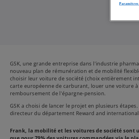
Paramètres 
GSK, une grande entreprise dans l'industrie pharma
nouveau plan de rémunération et de mobilité flexibl
choisir leur voiture de société (choix entièrement int
carte européenne de carburant, louer une voiture à
remboursement de l'épargne-pension.
GSK a choisi de lancer le projet en plusieurs étape
directeur du département Reward and international
Frank, la mobilité et les voitures de société son
que pour 79% des voitures commandées via le plan