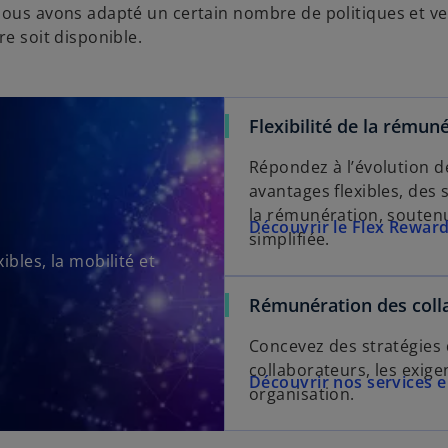
nous avons adapté un certain nombre de politiques et vei
re soit disponible.
Flexibilité de la rémun
Répondez à l’évolution d
avantages flexibles, des
la rémunération, soutenu
Découvrir le Flex Reward
simplifiée.
bles, la mobilité et
Rémunération des coll
Concevez des stratégies 
collaborateurs, les exige
Découvrir nos services 
organisation.