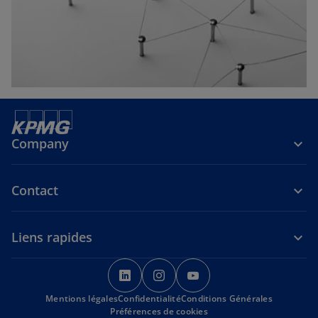
e
l
o
n
g
l
e
t
Company
Contact
Liens rapides
s
s
s
’
’
’
Mentions légales
Confidentialité
o
o
Conditions Générales
o
Préférences de cookies
u
u
u