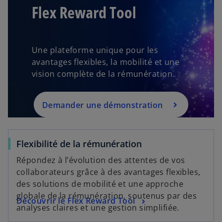
u
Flex Reward Tool
v
r
e
d
Une plateforme unique pour les
a
avantages flexibles, la mobilité et une
n
vision complète de la rémunération.
s
u
Demander une démonstration
n
n
o
Flexibilité de la rémunération
u
v
Répondez à l’évolution des attentes de vos
e
collaborateurs grâce à des avantages flexibles,
l
des solutions de mobilité et une approche
o
globale de la rémunération, soutenus par des
Découvrir le Flex Reward Tool
n
analyses claires et une gestion simplifiée.
g