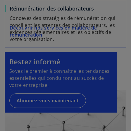
l
Rémunération des collaborateurs
e
s
t
Concevez des stratégies de rémunération qui
’
concilient les attentes des collaborateurs, les
o
Découvrir nos services en matière de
exigences réglementaires et les objectifs de
u
rémunération
votre organisation.
v
r
e
Restez informé
d
a
Soyez le premier à connaître les tendances
n
essentielles qui conduiront au succès de
s
votre entreprise.
u
n
Abonnez-vous maintenant
n
o
u
v