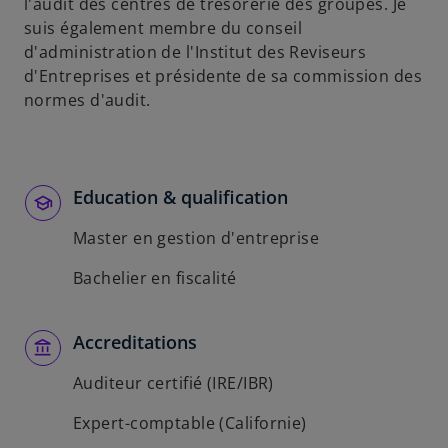
u
l'audit des centres de trésorerie des groupes. Je
n
suis également membre du conseil
n
d'administration de l'Institut des Reviseurs
o
d'Entreprises et présidente de sa commission des
u
normes d'audit.
v
e
l
o
Education & qualification
n
Master en gestion d'entreprise
g
l
Bachelier en fiscalité
e
t
Accreditations
Auditeur certifié (IRE/IBR)
Expert-comptable (Californie)