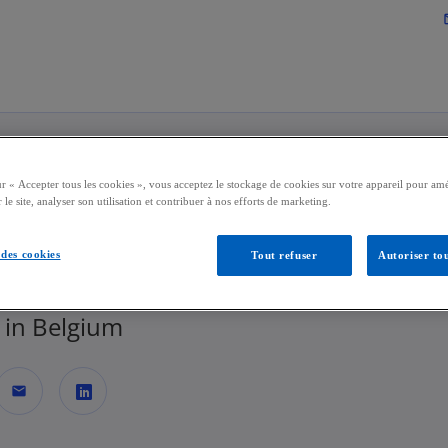
Accéder au contenu principa
mai
ur « Accepter tous les cookies », vous acceptez le stockage de cookies sur votre appareil pour amé
mas De Backer
 le site, analyser son utilisation et contribuer à nos efforts de marketing.
des cookies
Tout refuser
Autoriser tou
or, Technology | Advisory
in Belgium
mail
s