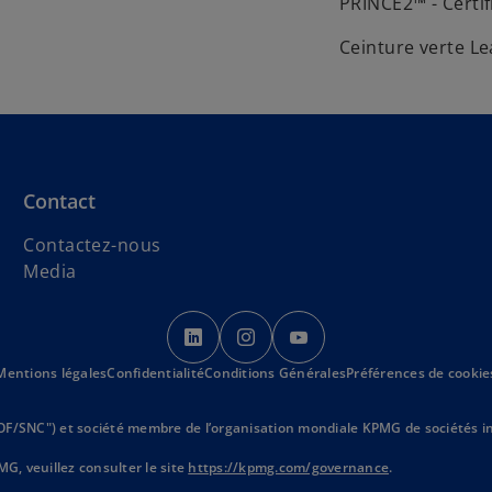
PRINCE2™ - Certif
n
g
Ceinture verte Le
l
e
t
Contact
Contactez-nous
Media
s
s
s
’
’
’
Mentions légales
Confidentialité
Conditions Générales
o
o
o
Préférences de cookie
u
u
u
v
v
v
VOF/SNC") et société membre de l’organisation mondiale KPMG de sociétés in
r
r
r
s
MG, veuillez consulter le site
https://kpmg.com/governance
.
e
e
e
’