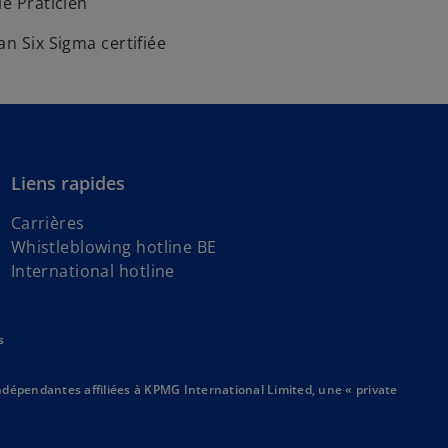
ié Praticien
an Six Sigma certifiée
Liens rapides
Carrières
s
Whistleblowing hotline BE
s
’
International hotline
’
o
o
u
s
u
v
v
r
r
e
dépendantes affiliées à KPMG International Limited, une « private
e
d
d
a