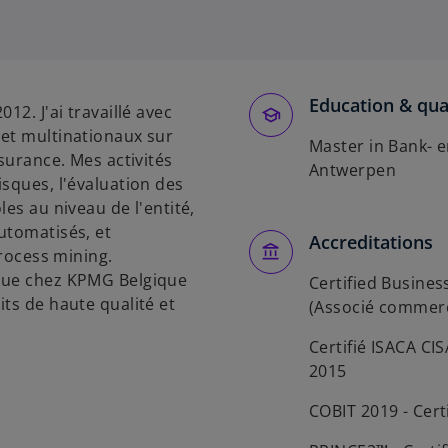
’
o
u
v
Education & qual
r
12. J'ai travaillé avec
e
 et multinationaux sur
Master in Bank- e
d
ssurance. Mes activités
Antwerpen
a
sques, l'évaluation des
n
es au niveau de l'entité,
s
utomatisés, et
Accreditations
u
process mining.
n
ique chez KPMG Belgique
Certified Busines
n
ts de haute qualité et
(Associé commerci
o
u
Certifié ISACA CI
v
2015
e
COBIT 2019 - Cert
l
o