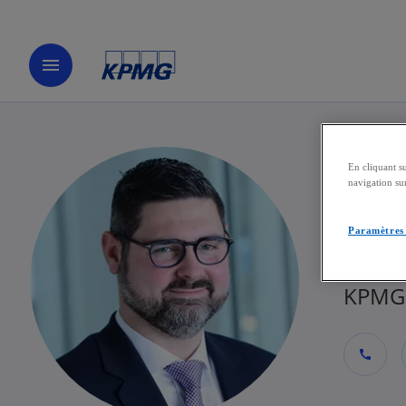
menu
En cliquant s
Tho
navigation sur
Paramètres 
Direct
KPMG 
call