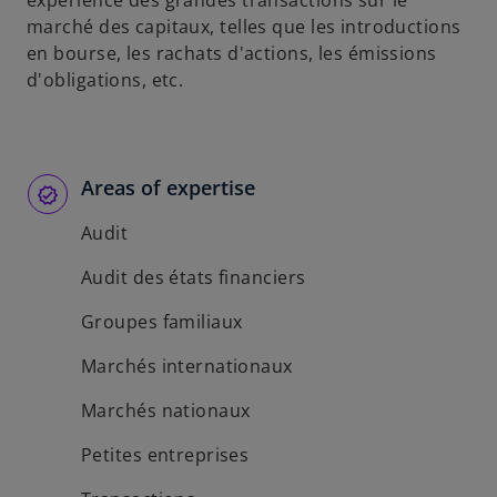
expérience des grandes transactions sur le
n
marché des capitaux, telles que les introductions
o
en bourse, les rachats d'actions, les émissions
u
d'obligations, etc.
v
e
l
o
Areas of expertise
n
Audit
g
l
Audit des états financiers
e
t
Groupes familiaux
Marchés internationaux
Marchés nationaux
Petites entreprises