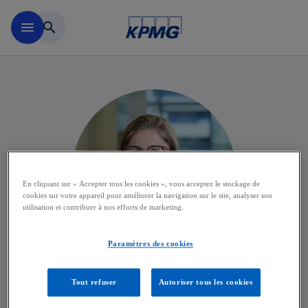
Accéder au contenu principa
menu
search
En cliquant sur « Accepter tous les cookies », vous acceptez le stockage de
cookies sur votre appareil pour améliorer la navigation sur le site, analyser son
utilisation et contribuer à nos efforts de marketing.
Paramètres des cookies
Bea Binst
Tout refuser
Autoriser tous les cookies