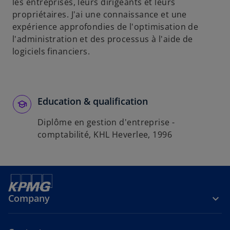
u
les entreprises, leurs dirigeants et leurs
n
propriétaires. J'ai une connaissance et une
n
expérience approfondies de l'optimisation de
o
l'administration et des processus à l'aide de
u
logiciels financiers.
v
e
l
o
Education & qualification
n
Diplôme en gestion d'entreprise -
g
comptabilité, KHL Heverlee, 1996
l
e
t
Company