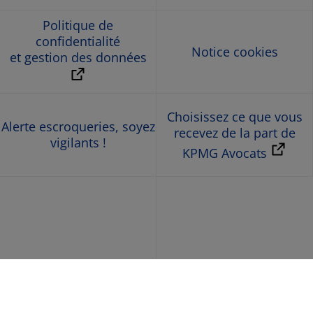
Politique de
confidentialité
Notice cookies
et gestion des données
Choisissez ce que vous
Alerte escroqueries, soyez
recevez de la part de
vigilants !
KPMG Avocats
© 2026 KPMG Avocats, société d’avocats de droit français,
membre de l’organisation mondiale KPMG constituée de
cabinets indépendants affiliés à KPMG International