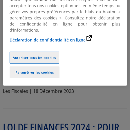
accepter tous nos cookies optionnels en même temps ou
gérer vos propres préférences par le biais du bouton «
paramètres des cookies ». Consultez notre déclaration
de confidentialité en ligne pour obtenir plus
d'informations.
Déclaration de confidentialité en ligne
Play
Autoriser tous les cookies
Remaining
-
10:43
Loaded
:
Play
Mute
Subtitles
Picture-
Fulls
1.54%
in-
Picture
Video
Paramétrer les cookies
Time
Loi de finances 2024 : une grande stabilité fiscale
!
Les Fiscales | 18 Décembre 2023
LOI DE FINANCES 2024 : POUR