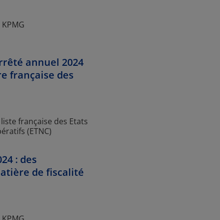
io KPMG
arrêté annuel 2024
ire française des
 liste française des Etats
pératifs (ETNC)
24 : des
tière de fiscalité
io KPMG