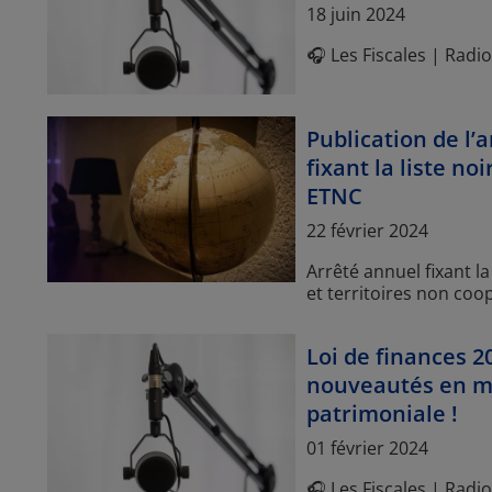
Article Posted date
18 juin 2024
🎧 Les Fiscales | Rad
Publication de l’
fixant la liste no
ETNC
Article Posted date
22 février 2024
Arrêté annuel fixant la
et territoires non coo
Loi de finances 20
nouveautés en ma
patrimoniale !
Article Posted date
01 février 2024
🎧 Les Fiscales | Rad