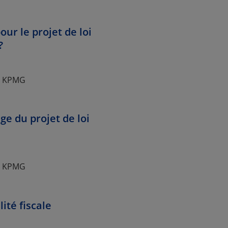
our le projet de loi
?
io KPMG
e du projet de loi
io KPMG
lité fiscale