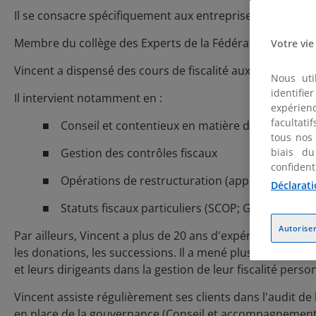
Il se consacre spécifiquement aux entreprises du secteur 
Membre du collège des Experts de la Fédération Français
Votre vie
Vincent a dispensé des cours de fiscalité aux étudiants 
Nous uti
identifi
Il intervient notamment en :
expérienc
facultati
■ Conseil et contentieux en matière de fiscalité dir
tous nos
■ Gestion des contrôles fiscaux
biais du
confident
■ Opérations de restructuration (apport, cession, 
Déclarati
■ Statuts fiscaux particuliers (SCOP; GIE ...)
Autoriser
Par ailleurs, Vincent a plus de 20 ans d'expérience en c
les donations, les successions. Il a mené plusieurs stru
et leurs dirigeants dans la gestion de leur fiscalité per
Vincent assiste régulièrement ses clients dans l'audit de 
en place de la gouvernance (Conseil et accompagnement d