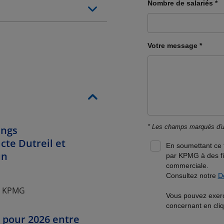
ings
cte Dutreil et
un
io KPMG
s pour 2026 entre