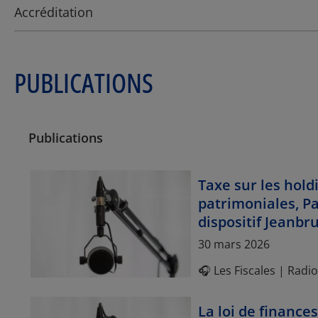
Accréditation
PUBLICATIONS
Publications
Taxe sur les hold
patrimoniales, Pa
dispositif Jeanbr
Article Posted date
30 mars 2026
🎧 Les Fiscales | Rad
La loi de finance