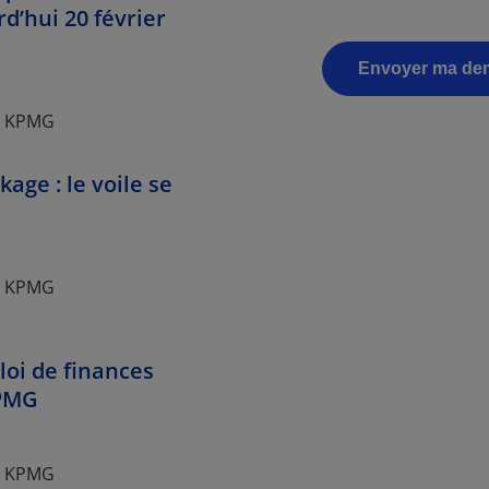
d’hui 20 février
io KPMG
ge : le voile se
io KPMG
loi de finances
KPMG
io KPMG