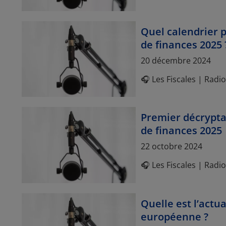
Quel calendrier p
de finances 2025 
Article Posted date
20 décembre 2024
🎧 Les Fiscales | Rad
Premier décryptag
de finances 2025
Article Posted date
22 octobre 2024
🎧 Les Fiscales | Rad
Quelle est l’actua
européenne ?