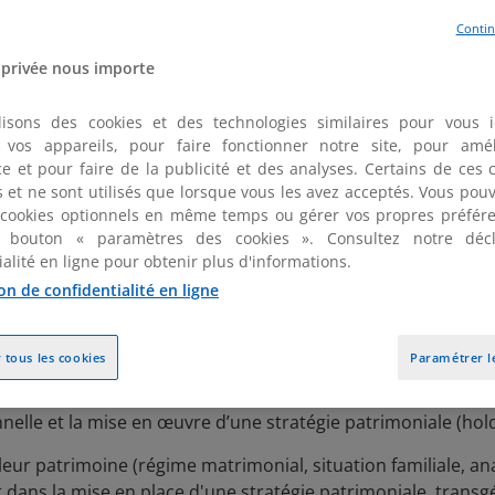
Retail et de l’agroalimentaire.
Contin
e de la Franchise.
 privée nous importe
du Master 2 de DIJON et de SCEAUX.
lisons des cookies et des technologies similaires pour vous id
er vos appareils, pour faire fonctionner notre site, pour amél
e et pour faire de la publicité et des analyses. Certains de ces 
fs et ne sont utilisés que lorsque vous les avez acceptés. Vous pou
ecte (impôt sur les sociétés, retenue à la source, TASCOM ...
 cookies optionnels en même temps ou gérer vos propres préfére
 bouton « paramètres des cookies ». Consultez notre décl
ialité en ligne pour obtenir plus d'informations.
fusion...)
on de confidentialité en ligne
 tous les cookies
Paramétrer l
onseil aux dirigeants notamment s’agissant de réorganisation
cturations patrimoniales de haut niveau. Vincent est parti
sonnelle et la mise en œuvre d’une stratégie patrimoniale (ho
leur patrimoine (régime matrimonial, situation familiale, ana
ans la mise en place d'une stratégie patrimoniale, transgé