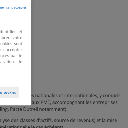
uer sans accepter
entifier et
iorer votre
cookies sont
vez accepter
)
nces par le
aration de
es cookies
s patrimoniales nationales et internationales, y compris
culièrement dédié aux PME, accompagnant les entreprises
lding, Pacte Dutreil notamment).
lyse des classes d'actifs, source de revenus) et la mise
nérationnelle le cas échéant).