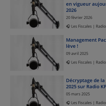
en vigueur aujour
2026
Article Posted date
20 février 2026
🎧 Les Fiscales | Rad
Management Packa
lève !
Article Posted date
09 avril 2025
🎧 Les Fiscales | Rad
Décryptage de la 
2025 sur Radio 
Article Posted date
05 mars 2025
🎧 Les Fiscales | Rad