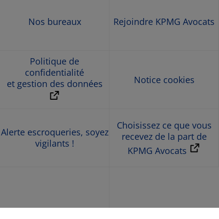
Nos bureaux
Rejoindre KPMG Avocats
Politique de
confidentialité
Notice cookies
et gestion des données
Choisissez ce que vous
Alerte escroqueries, soyez
recevez de la part de
vigilants !
KPMG Avocats