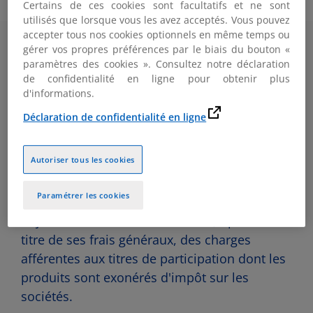
Certains de ces cookies sont facultatifs et ne sont
utilisés que lorsque vous les avez acceptés. Vous pouvez
accepter tous nos cookies optionnels en même temps ou
gérer vos propres préférences par le biais du bouton «
On notera que les frais réels devront être
paramètres des cookies ». Consultez notre déclaration
inférieurs au montant de la quote-part pour
de confidentialité en ligne pour obtenir plus
que celle-ci soit regardée comme l’imposition
d'informations.
au taux normal de l’IS d’une fraction des
Déclaration de confidentialité en ligne
dividendes bénéficiant du régime mère-fille.
Dans le cas où le montant des frais réels
Autoriser tous les cookies
serait supérieur à la quote-part forfaitaire de
5 % - cas sans doute exceptionnel -, celle-ci
Paramétrer les cookies
pourrait être regardée comme ayant pour
objet de neutraliser la déduction, opérée au
titre de ses frais généraux, des charges
afférentes aux titres de participation dont les
produits sont exonérés d'impôt sur les
sociétés.